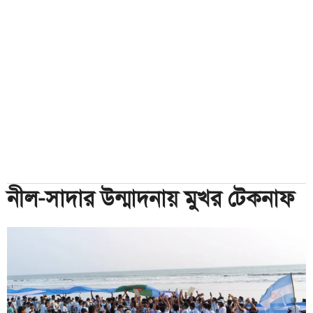
নীল-সাদার উন্মাদনায় মুখর টেকনাফ