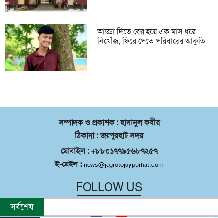
আড্ডা দিতে বের হয়ে এক মাস ধরে
নিখোঁজ, ফিরে পেতে পরিবারের আকুতি
সম্পাদক ও প্রকাশক : হাসানুল কবীর
ঠিকানা : জয়পুরহাট সদর
মোবাইল : +৮৮০১৭৭৯৫৬৮৭২৫৭
ই-মেইল :
news@jagrotojoypurhat.com
FOLLOW US
সর্বশেষ