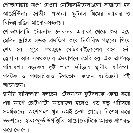
শোভাযাত্রায় অংশ নেওয়া মোটরসাইকেলগুলো সাজানো হয়
আর্জেন্টিনার জাতীয় পতাকা, ফুটবল থিমের ব্যানার ও
বিভিন্ন রঙিন আলোকসজ্জায়।
শোভাযাত্রাটি টেকনাফ স্থলবন্দর এলাকা থেকে শুরু হয়ে
মেরিন ড্রাইভ সড়ক প্রদক্ষিণ করে নির্ধারিত গন্তব্যে গিয়ে
শেষ হয়। পুরো পথজুড়ে মোটরসাইকেলের বহর, হর্ন,
স্লোগান আর সমর্থকদের উদ্‌যাপনে তৈরি হয় এক প্রাণবন্ত
পরিবেশ। সড়কের দুই পাশে দাঁড়িয়ে স্থানীয় বাসিন্দা,
পর্যটক ও পথচারীরাও উপভোগ করেন ব্যতিক্রমী এই
আয়োজন।
স্থানীয় বাসিন্দারা বলছেন, টেকনাফে ফুটবলকে কেন্দ্র করে
এর আগে ছোটখাটো আয়োজন হলেও এত বড় পরিসরে
সমর্থকদের অংশগ্রহণ খুব কমই দেখা গেছে। বিশেষ করে
তরুণদের স্বতঃস্ফূর্ত উপস্থিতি আয়োজনটিকে আরও প্রাণবন্ত
করে তোলে।