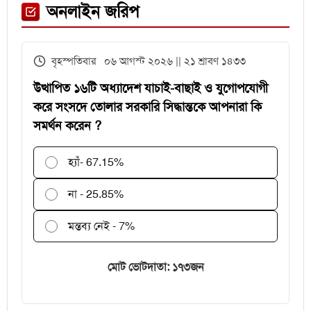
ফেনী স্টেশনে মেঘনা ট্রেনের ইঞ্জিন
অনলাইন জরিপ
বিকল, আড়াই ঘণ্টা আটকা ৮০০ যাত্রী
এইচএসসির খাতা মূল্যায়নে
বৃহস্পতিবার ০৬ আগস্ট ২০২৬ || ২১ শ্রাবণ ১৪৩৩
পরীক্ষকদের জন্য সময় বাড়ল ২ দিন
উত্থাপিত ১৬টি অধ্যাদেশ যাচাই-বাছাই ও যুগোপযোগী
করে সংসদে তোলার সরকারি সিদ্ধান্তকে আপনারা কি
সমর্থন করেন ?
হ্যাঁ
- 67.15%
না - 25.85%
মন্তব্য নেই - 7%
মোট ভোটদাতা: ১৭৩জন