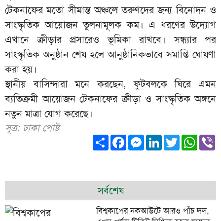
টেকনাফের মতো সীমান্ত অঞ্চলে তরুণদের জন্য বিনোদন ও
সাংস্কৃতিক আয়োজন তুলনামূলক কম। এ ধরণের উদ্যোগ
এখানে ক্রীড়ার প্রসারেও ভূমিকা রাখবে। সন্ধ্যার পর
সাংস্কৃতিক অনুষ্ঠান শেষ হলে আনুষ্ঠানিকভাবে সমাপ্তি ঘোষণা
করা হয়।
স্থানীয় বাসিন্দারা মনে করছেন, ফুটবলকে ঘিরে এমন
ব্যতিক্রমী আয়োজন টেকনাফের ক্রীড়া ও সাংস্কৃতিক অঙ্গনে
নতুন মাত্রা যোগ করেছে।
সূত্র: ঢাকা পোষ্ট
Share
Facebook
Messenger
LinkedIn
Twitter
What
V
সর্বশেষ
বিশ্বকাপের নকআউটে আরও পাঁচ দল,