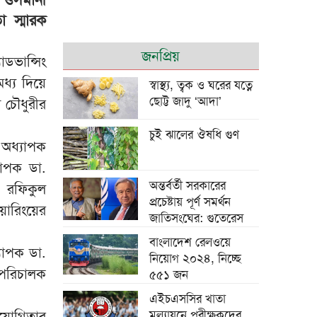
 স্মারক
শি জিনপিংয়ের সঙ্গে
জনপ্রিয়
ডভান্সিং
তারেক রহমানের
শুভেচ্ছা বিনিময়
ধ্য দিয়ে
স্বাস্থ্য, ত্বক ও ঘরের যত্নে
ছোট্ট জাদু ‘আদা’
দ চৌধুরীর
চুই ঝালের ঔষধি গুণ
 অধ্যাপক
াপক ডা.
পাউরুটি ফ্রিজে রাখলে
অন্তর্বর্তী সরকারের
. রফিকুল
পুষ্টিগুণ নষ্ট হয়?
প্রচেষ্টায় পূর্ণ সমর্থন
়ারিংয়ের
জাতিসংঘের: গুতেরেস
বাংলাদেশ রেলওয়ে
যাপক ডা.
নিয়োগ ২০২৪, নিচ্ছে
পরিচালক
৫৫১ জন
চট্টগ্রামে মসজিদে চুরি
হওয়া পৌনে ২ লাখ
এইচএসসির খাতা
টাকাসহ আটক ২
সহযোগিতার
মূল্যায়নে পরীক্ষকদের