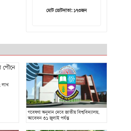
ট্রেনের ইঞ্জিন বিকল,
মোট ভোটদাতা: ১৭৩জন
আড়াই ঘণ্টা আটকা
৮০০ যাত্রী
২ লাখ
গবেষণা অনুদান দেবে জাতীয় বিশ্ববিদ্যালয়,
আবেদন ৩১ জুলাই পর্যন্ত