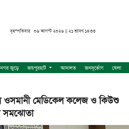
বৃহস্পতিবার ০৬ আগস্ট ২০২৬ || ২১ শ্রাবণ ১৪৩৩
নগর জুড়ে
জয়পুরহাট
আদালত
জনদূর্ভোগ
খেলা
েষণায় ওসমানী মেডিকেল কলেজ ও কিউশু
য়ের সমঝোতা