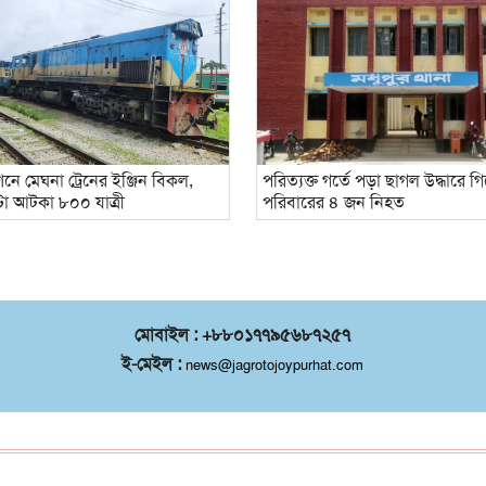
শনে মেঘনা ট্রেনের ইঞ্জিন বিকল,
পরিত্যক্ত গর্তে পড়া ছাগল উদ্ধারে 
টা আটকা ৮০০ যাত্রী
পরিবারের ৪ জন নিহত
মোবাইল : +৮৮০১৭৭৯৫৬৮৭২৫৭
ই-মেইল :
news@jagrotojoypurhat.com
©
২০২৬ |
জয়পুরহাট সদর
কর্তৃক সর্বস্বত্ব
®
সংরক্ষিত