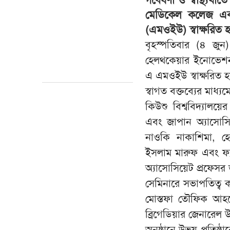
মেডিকেল কলেজ এবং 
(এমওইউ) স্বাক্ষরিত হ
বৃহস্পতিবার (৪ জুন
হেলথকেয়ার ইনোভেশন থ
এ এমওইউ স্বাক্ষরিত হয
স্বাগত বক্তব্যের মাধ্যম
কিউশু বিশ্ববিদ্যালয
এবং জাপান অ্যাসোস
নাওকি নাকাশিমা, হে
ইসলাম মারুফ এবং ফ্যাক
অ্যাসোসিয়েট প্রফেস
সেমিনারে সভাপতিত্ব
মোস্তফা তৌফিক আহম
ব্রিগেডিয়ার জেনারেল
অনুষ্ঠানে উভয় প্রতিষ