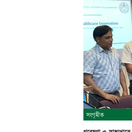
সংগৃহীত
গবেষণা ও স্বাস্থ্যখ