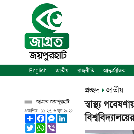
English
জাতীয়
রাজনীতি
আন্তর্জাতিক
প্রচ্ছদ
জাতীয়
জাগ্রত জয়পুরহাট
স্বাস্থ্য গব
প্রকাশিত : ১১:২৫, ৬ জুন ২০২৬
বিশ্ববিদ্যাল
Share
Facebook
Messenger
LinkedIn
Twitter
WhatsApp
Viber