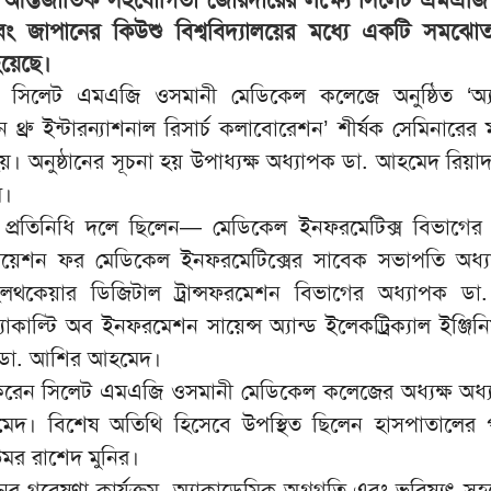
জাপানের কিউশু বিশ্ববিদ্যালয়ের মধ্যে একটি সমঝোতা
য়েছে।
) সিলেট এমএজি ওসমানী মেডিকেল কলেজে অনুষ্ঠিত ‘অ্যা
্রু ইন্টারন্যাশনাল রিসার্চ কলাবোরেশন’ শীর্ষক সেমিনারের ম
়। অনুষ্ঠানের সূচনা হয় উপাধ্যক্ষ অধ্যাপক ডা. আহমেদ রিয়া
ে।
়ের প্রতিনিধি দলে ছিলেন— মেডিকেল ইনফরমেটিক্স বিভাগের
িয়েশন ফর মেডিকেল ইনফরমেটিক্সের সাবেক সভাপতি অধ্য
লথকেয়ার ডিজিটাল ট্রান্সফরমেশন বিভাগের অধ্যাপক ডা
াল্টি অব ইনফরমেশন সায়েন্স অ্যান্ড ইলেকট্রিক্যাল ইঞ্জিনিয
র ডা. আশির আহমেদ।
 করেন সিলেট এমএজি ওসমানী মেডিকেল কলেজের অধ্যক্ষ অধ্
েদ। বিশেষ অতিথি হিসেবে উপস্থিত ছিলেন হাসপাতালের 
 উমর রাশেদ মুনির।
্ঠানের গবেষণা কার্যক্রম, অ্যাকাডেমিক অগ্রগতি এবং ভবিষ্যৎ 