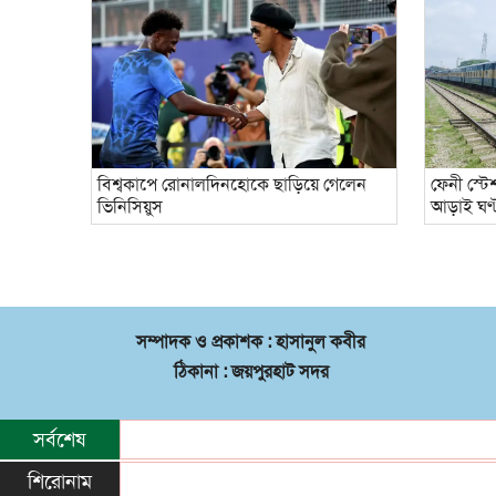
বিশ্বকাপে রোনালদিনহোকে ছাড়িয়ে গেলেন
ফেনী স্টে
ভিনিসিয়ুস
আড়াই ঘণ্
সম্পাদক ও প্রকাশক : হাসানুল কবীর
ঠিকানা : জয়পুরহাট সদর
সর্বশেষ
শিরোনাম