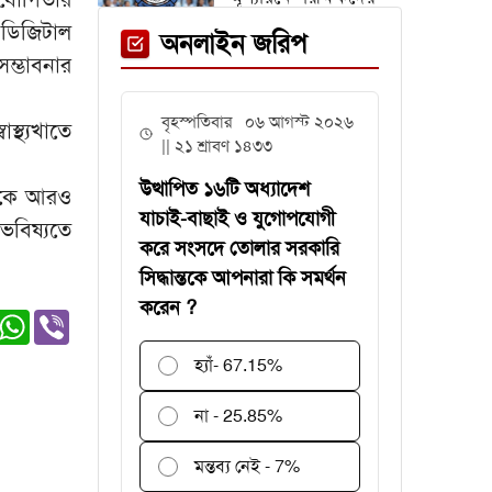
জন্য সময় বাড়ল ২ দিন
 ডিজিটাল
অনলাইন জরিপ
ম্ভাবনার
অস্ট্রিয়া ম্যাচের আগে
বৃহস্পতিবার ০৬ আগস্ট ২০২৬
স্থ্যখাতে
এক তারকাকে হারাল
|| ২১ শ্রাবণ ১৪৩৩
আর্জেন্টিনা
উত্থাপিত ১৬টি অধ্যাদেশ
্থাকে আরও
যাচাই-বাছাই ও যুগোপযোগী
ভবিষ্যতে
করে সংসদে তোলার সরকারি
সিদ্ধান্তকে আপনারা কি সমর্থন
গবেষণা অনুদান দেবে
করেন ?
জাতীয় বিশ্ববিদ্যালয়,
er
edIn
witter
WhatsApp
Viber
আবেদন ৩১ জুলাই
পর্যন্ত
হ্যাঁ
- 67.15%
বিশ্বকাপে
না - 25.85%
রোনালদিনহোকে ছাড়িয়ে
গেলেন ভিনিসিয়ুস
মন্তব্য নেই - 7%
ফেনী স্টেশনে মেঘনা