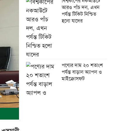
বিশ্বকাপের নকআউটে
আরও পাঁচ দল, এখন
পর্যন্ত টিকিট নিশ্চিত
হলো যাদের
পণ্যের দাম ২০ শতাংশ
পর্যন্ত বাড়াল অ্যাপল ও
মাইক্রোসফট
চীনের সঙ্গে বাংলাদেশের
১৭ সমঝোতায় স্বাক্ষর
ি ওসমানী