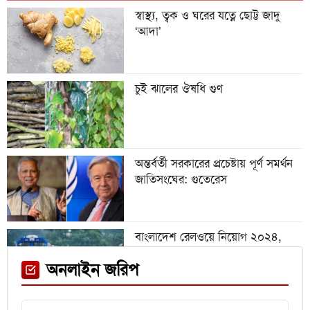
স্বাস্থ্য, ত্বক ও ঘরের যত্নে ছোট্ট জাদু
‘আদা’
অস্ট্রিয়া ম্যাচের আগে এক তারকাকে
হারাল আর্জেন্টিনা
চুই ঝালের ঔষধি গুণ
গবেষণা অনুদান দেবে জাতীয়
বিশ্ববিদ্যালয়, আবেদন ৩১ জুলাই পর্যন্ত
অন্তর্বর্তী সরকারের প্রচেষ্টায় পূর্ণ সমর্থন
জাতিসংঘের: গুতেরেস
বিশ্বকাপে রোনালদিনহোকে ছাড়িয়ে
গেলেন ভিনিসিয়ুস
বাংলাদেশ রেলওয়ে নিয়োগ ২০২৪,
নিচ্ছে ৫৫১ জন
ফেনী স্টেশনে মেঘনা ট্রেনের ইঞ্জিন
অনলাইন জরিপ
বিকল, আড়াই ঘণ্টা আটকা ৮০০ যাত্রী
এইচএসসির খাতা মূল্যায়নে