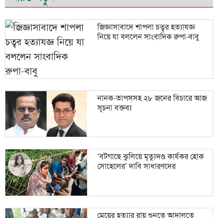
জিজ্ঞাসাবাদে শাপলা চত্বর হত্যাযজ্ঞ
নিয়ে যা বললেন সাংবাদিক রুপা-বাবু
নানক-তাপসসহ ২৮ জনের বিচারে আজ
সূচনা বক্তব্য
‘বটগাছে ঝুলিয়ে মৃত্যুদণ্ড কার্যকর হোক
সোহেলের’ দাবি সাধারণদের
মেয়ের হত্যার রায় শুনতে আদালতে