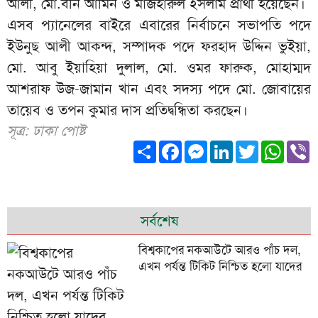
আলী, মো.বনি আমিন ও মাজহারুল ইসলাম প্রার্থী হয়েছেন।
এসব প্যানেলের বাইরে এবারের নির্বাচনে সভাপতি পদে
ইউনুছ আলী আকন্দ, সম্পাদক পদে ফরহাদ উদ্দিন ভুইয়া,
মো. আবু ইয়াহিয়া দুলাল, মো. ওমর ফারুক, মোহাম্মদ
আশরাফ উজ-জামান খান এবং সদস্য পদে মো. জোবায়ের
তায়েব ও তপন কুমার দাস প্রতিদ্বন্ধিতা করছেন।
সূত্র: ঢাকা পোষ্ট
Share
Facebook
Messenger
LinkedIn
Twitter
What
V
সর্বশেষ
বিশ্বকাপের নকআউটে আরও পাঁচ দল,
এখন পর্যন্ত টিকিট নিশ্চিত হলো যাদের