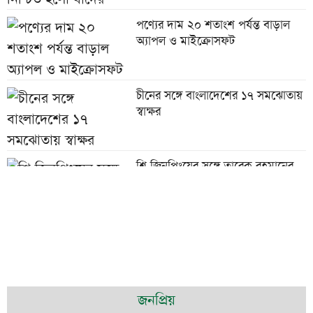
পণ্যের দাম ২০ শতাংশ পর্যন্ত বাড়াল
অ্যাপল ও মাইক্রোসফট
চীনের সঙ্গে বাংলাদেশের ১৭ সমঝোতায়
স্বাক্ষর
শি জিনপিংয়ের সঙ্গে তারেক রহমানের
শুভেচ্ছা বিনিময়
পাউরুটি ফ্রিজে রাখলে পুষ্টিগুণ নষ্ট হয়?
চট্টগ্রামে মসজিদে চুরি হওয়া পৌনে ২
জনপ্রিয়
লাখ টাকাসহ আটক ২