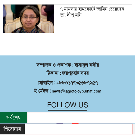
৭ মামলায় হাইকোর্টে জামিন চেয়েছেন
ডা. দীপু মনি
সম্পাদক ও প্রকাশক : হাসানুল কবীর
ঠিকানা : জয়পুরহাট সদর
মোবাইল : +৮৮০১৭৭৯৫৬৮৭২৫৭
ই-মেইল :
news@jagrotojoypurhat.com
FOLLOW US
সর্বশেষ
শিরোনাম
©
২০২৬ |
জয়পুরহাট সদর
কর্তৃক সর্বস্বত্ব
®
সংরক্ষিত