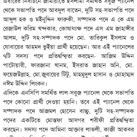
এবারের নির্বাচনে জামায়াতে ইসলামী সমর্থিত সবুজ প্যানেল
থেকে সভাপতি পদে আবদুল বাতেন, দুটি সহ-সভাপতি পদে
আব্দুল হক ও মইনুদ্দিন ফারুকী, সম্পাদক পদে এ কে এম
রেজাউল করিম খন্দকার, কোষাধ্যক্ষ পদে এস এম জাহাঙ্গীর
আলম, দুটি সহ-সম্পাদক পদে মো. তারিকুল ইসলাম ও
যোবায়ের আহমদ ভুইয়া প্রার্থী হয়েছেন। আর এই প্যানেলের
৭টি সদস্য পদে প্রতিদ্বন্দ্বিতা করছেন- আজিম উদ্দিন
পাটোয়ারী, ফারজানা খানম, ইসরাত জাহান অনি, মো.
ফয়েজউল্লাহ, মো.জুবায়ের টিটু, মাহমুদুল হাসান ও মোহাম্মদ
নঈম উদ্দিন লিংকন।
এদিকে এনসিপি সমর্থিত লাল-সবুজ প্যানেল থেকে সভাপতি
পদে কোনো প্রার্থী দেওয়া হয়নি। তবে এই প্যানেল থেকে
সম্পাদক পদে আজমল হোসেন বাচ্চু, দুটি সহ-সম্পাদক
পদের একটিতে মোস্তফা আসগর শরীফী প্রতিদ্বন্দ্বিতা
করছেন। সদস্য পদে আমিনা আক্তার লাভলী, কাজী আকবর