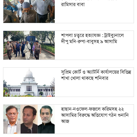
রামিসার বাবা
শাপলা চত্বরে হত্যাযজ্ঞ : ট্রাইব্যুনালে
দীপু মনি-রুপা-বাবুসহ ৯ আসামি
সুপ্রিম কোর্ট ও অ্যাটর্নি কার্যালয়ের বিভিন্ন
শাখা খোলা থাকছে শনিবার
হাছান-নওফেল-ফজলে করিমসহ ২২
আসামির বিরুদ্ধে অভিযোগ গঠন শুনানি
আজ