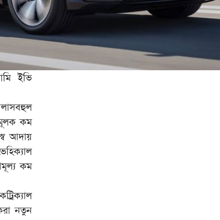
ামি ইভি
লাসবহুল
মূলক কম
স্ব আদায়
েহিক্যাল
মূল্য কম
্রিক্যাল
করা নতুন