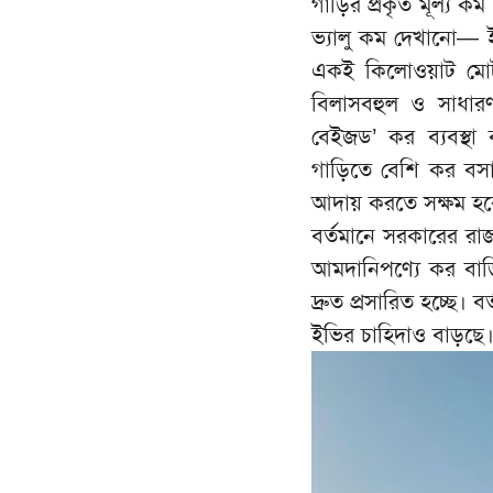
গাড়ির প্রকৃত মূল্য ক
ভ্যালু কম দেখানো— 
একই কিলোওয়াট মোটর
বিলাসবহুল ও সাধার
বেইজড’ কর ব্যবস্থা ব
গাড়িতে বেশি কর বস
আদায় করতে সক্ষম হব
বর্তমানে সরকারের রা
আমদানিপণ্যে কর বাড়ি
দ্রুত প্রসারিত হচ্ছে। ব
ইভির চাহিদাও বাড়ছে