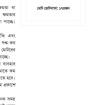
ট্রেনের ইঞ্জিন বিকল,
্ষমতা বা
মোট ভোটদাতা: ১৭৩জন
আড়াই ঘণ্টা আটকা
 ক্ষমতার
৮০০ যাত্রী
 পাচ্ছে।
ইভি এবং
 শুল্ক-কর
 মোটরের
াচ্ছে।
 ব্যবহার
মোতে কম
ুনতে হবে।
ম প্রকাশে
অনেক সময়