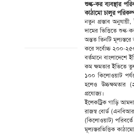
শুল্ক-কর ব্যবস্থার প
কাঠামো চালুর পরিকল্
নতুন প্রস্তাব অনুযায
দামের ভিত্তিতে শুল্ক-
অন্তত তিনটি মূল্যস্ত
করে সর্বোচ্চ ২০০-২৫০ 
বর্তমানে বাংলাদেশে ই
কম ক্ষমতার ইভিতে ত
১০০ কিলোওয়াট পর্য
হলেও উচ্চক্ষমতার
প্রযোজ্য।
ইলেকট্রিক গাড়ি আমদান
রাজস্ব বোর্ড (এনবিআ
(কিলোওয়াট) পরিবর্তে 
মূল্যস্তরভিত্তিক কাঠ