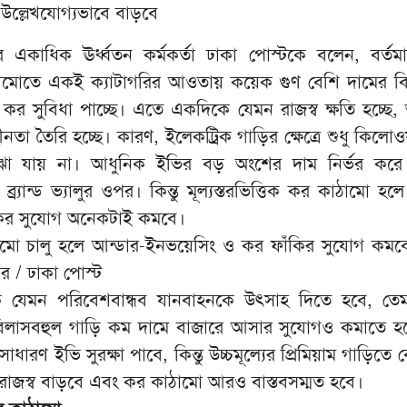
ল্লেখযোগ্যভাবে বাড়বে
কাধিক ঊর্ধ্বতন কর্মকর্তা ঢাকা পোস্টকে বলেন, বর্ত
াঠামোতে একই ক্যাটাগরির আওতায় কয়েক গুণ বেশি দামের ব
র সুবিধা পাচ্ছে। এতে একদিকে যেমন রাজস্ব ক্ষতি হচ্ছে, 
যহীনতা তৈরি হচ্ছে। কারণ, ইলেকট্রিক গাড়ির ক্ষেত্রে শুধু কিলোও
বোঝা যায় না। আধুনিক ইভির বড় অংশের দাম নির্ভর করে ব
 ব্র্যান্ড ভ্যালুর ওপর। কিন্তু মূল্যস্তরভিত্তিক কর কাঠামো হল
কির সুযোগ অনেকটাই কমবে।
াঠামো চালু হলে আন্ডার-ইনভয়েসিং ও কর ফাঁকির সুযোগ কমব
র / ঢাকা পোস্ট
 যেমন পরিবেশবান্ধব যানবাহনকে উৎসাহ দিতে হবে, তে
বিলাসবহুল গাড়ি কম দামে বাজারে আসার সুযোগও কমাতে হ
রণ ইভি সুরক্ষা পাবে, কিন্তু উচ্চমূল্যের প্রিমিয়াম গাড়িতে বে
াজস্ব বাড়বে এবং কর কাঠামো আরও বাস্তবসম্মত হবে।