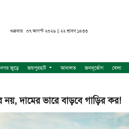
শুক্রবার ০৭ আগস্ট ২০২৬ || ২২ শ্রাবণ ১৪৩৩
নগর জুড়ে
জয়পুরহাট
আদালত
জনদূর্ভোগ
খেলা
 নয়, দামের ভারে বাড়বে গাড়ির কর!