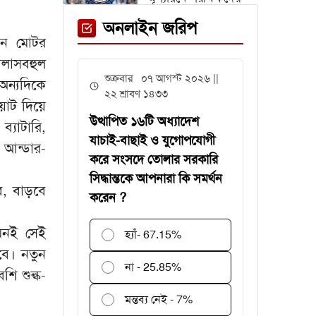
জন্য সময় বাড়ল ২ দিন
অনলাইন জরিপ
মান মোটর
িলাসবহুল
অস্ট্রিয়া ম্যাচের আগে
শুক্রবার ০৭ আগস্ট ২০২৬ ||
অন্যদিকে
এক তারকাকে হারাল
২২ শ্রাবণ ১৪৩৩
য়াট দিয়ে
আর্জেন্টিনা
উত্থাপিত ১৬টি অধ্যাদেশ
্যাটারি,
যাচাই-বাছাই ও যুগোপযোগী
ে আন্ডার-
করে সংসদে তোলার সরকারি
সিদ্ধান্তকে আপনারা কি সমর্থন
গবেষণা অনুদান দেবে
ে, বাড়বে
করেন ?
জাতীয় বিশ্ববিদ্যালয়,
আবেদন ৩১ জুলাই
মনই সেই
পর্যন্ত
হ্যাঁ
- 67.15%
বে। নতুন
বিশ্বকাপে
না - 25.85%
শি শুল্ক-
রোনালদিনহোকে ছাড়িয়ে
গেলেন ভিনিসিয়ুস
মন্তব্য নেই - 7%
ফেনী স্টেশনে মেঘনা