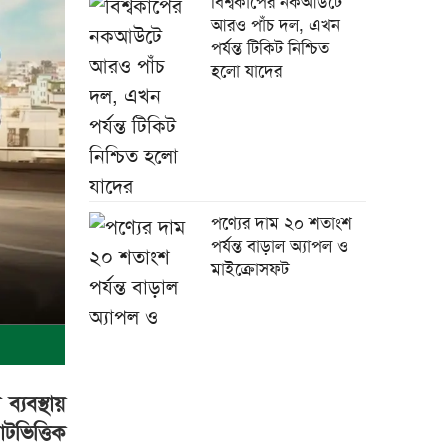
বিশ্বকাপের নকআউটে
আরও পাঁচ দল, এখন
পর্যন্ত টিকিট নিশ্চিত
হলো যাদের
পণ্যের দাম ২০ শতাংশ
পর্যন্ত বাড়াল অ্যাপল ও
মাইক্রোসফট
চীনের সঙ্গে বাংলাদেশের
যবস্থায়
১৭ সমঝোতায় স্বাক্ষর
টভিত্তিক