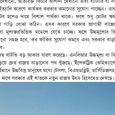
ম দেখানো, অতিরিক্ত ফিচার আলাদা দেখানো এবং ব্যাটারি বা স
ইত্যাদি কারণে কার্যকর করভার কমানোর সুযোগ পাচ্ছেন। এ
 হলেও দামে বিশাল পার্থক্য থাকে। ফলে শুধু মোটর ক্ষ
ণ গাড়ি বোঝা কঠিন। এসব কারণে সরকার আগামী বাজেটে 
া মূল্যস্তরভিত্তিক মডেলে যেতে চাচ্ছে। ফলে উচ্চমূল্যের ব
ানো সহজ হবে, কর ফাঁকির সুযোগ কমবে এবং সরকার বাড়তি
ে।
জস্ব ঘাটতি বড় আকার ধারণ করেছে। এনবিআর উচ্চমূল্য বা ব
য়ে দ্রুত রাজস্ব বাড়ানোর পথ খুঁজছে। ইলেকট্রিক ভেহিক্যাল
র্তমানে উচ্চবিত্ত মানুষের মধ্যে টেসলা, বিএমডব্লিউ, মার্সিডিজসহ 
। ফলে সরকার এই খাতকে নতুন রাজস্ব উৎস হিসেবেও দেখছে।