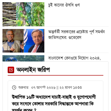
চুই ঝালের ঔষধি গুণ
গবেষণা অনুদান দেবে জাতীয়
বিশ্ববিদ্যালয়, আবেদন ৩১ জুলাই পর্যন্ত
অন্তর্বর্তী সরকারের প্রচেষ্টায় পূর্ণ সমর্থন
জাতিসংঘের: গুতেরেস
বিশ্বকাপে রোনালদিনহোকে ছাড়িয়ে
গেলেন ভিনিসিয়ুস
বাংলাদেশ রেলওয়ে নিয়োগ ২০২৪,
নিচ্ছে ৫৫১ জন
ফেনী স্টেশনে মেঘনা ট্রেনের ইঞ্জিন
অনলাইন জরিপ
বিকল, আড়াই ঘণ্টা আটকা ৮০০ যাত্রী
এইচএসসির খাতা মূল্যায়নে
শুক্রবার ০৭ আগস্ট ২০২৬ || ২২ শ্রাবণ ১৪৩৩
পরীক্ষকদের জন্য সময় বাড়ল ২ দিন
উত্থাপিত ১৬টি অধ্যাদেশ যাচাই-বাছাই ও যুগোপযোগী
করে সংসদে তোলার সরকারি সিদ্ধান্তকে আপনারা কি
সমর্থন করেন ?