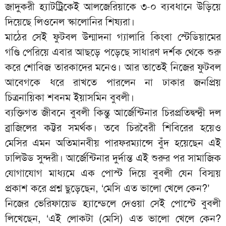
জাদুকরী হ্যাটট্রিকেই আলজেরিয়াকে ৩-০ ব্যবধানে উড়িয়ে
দিয়েছে লিওনেল স্কালোনির শিষ্যরা।
মাঠের সেই ফুটবল উন্মাদনা গ্যালারি কিংবা স্টেডিয়ামের
গণ্ডি পেরিয়ে এবার আছড়ে পড়েছে সাধারণ দর্শক থেকে শুরু
করে শোবিজ তারকাদের মনেও। আর তাতেই নিজের ফুটবল
আবেগকে ধরে রাখতে পারলেন না ঢাকার জনপ্রিয়
চিত্রনায়িকা শবনম ইয়াসমিন বুবলী।
ব্যক্তিগত জীবনে বুবলী কিন্তু আর্জেন্টিনার চিরপ্রতিদ্বন্দ্বী দল
ব্রাজিলের কট্টর সমর্থক। তবে চিরবৈরী শিবিরের হয়েও
মেসির এমন অতিমানবীয় পারফরম্যান্সে বুঁদ হয়েছেন এই
ঢালিউড সুন্দরী। আর্জেন্টিনার দুর্দান্ত এই শুরুর পর সামাজিক
যোগাযোগ মাধ্যমে এক পোস্ট দিয়ে বুবলী যেন বিস্ময়
প্রকাশ করে প্রশ্ন ছুড়েছেন, ‘মেসি এত ভালো খেলে কেন?’
নিজের ভেরিফায়েড হ্যান্ডেলে দেওয়া সেই পোস্টে বুবলী
লিখেছেন, ‘এই লোকটা (মেসি) এত ভালো খেলে কেন?