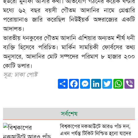
ইউরো মুনাফা আসার কথা। অভিযোগ গঠনের কয়েক ঘণ্টার
মধ্যে ৬২ বছর বয়সী গৌতম আদানির নামে গ্রেপ্তারি
পরোয়ানাও জারি করেছিল নিউইয়র্ক অঙ্গরাজ্যের একটি
আদালত।
ভারতীয় ধনকুবের গৌতম আদানি এশিয়ার অন্যতম শীর্ষ ধনী
ব্যক্তি হিসেবে পরিচিত। মার্কিন সাময়িকী ফোর্বসের তথ্য
অনুসারে, আদানির মোট সম্পদের পরিমাণ ৮ হাজার ২০০
কোটি ডলার।
সূত্র: ঢাকা পোষ্ট
Share
Facebook
Messenger
LinkedIn
Twitter
What
V
সর্বশেষ
বিশ্বকাপের নকআউটে আরও পাঁচ দল,
এখন পর্যন্ত টিকিট নিশ্চিত হলো যাদের