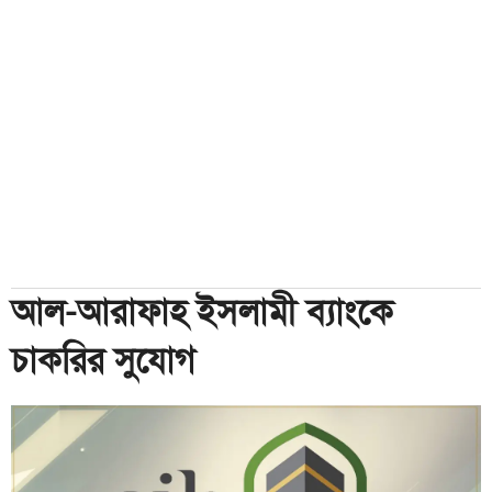
আল-আরাফাহ ইসলামী ব্যাংকে
চাকরির সুযোগ