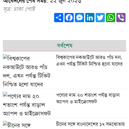
আবেদনের শেষ সময়
: ২২ জুন ২০২৬
সূত্র: ঢাকা পোষ্ট
Share
Facebook
Messenger
LinkedIn
Twitter
What
V
সর্বশেষ
বিশ্বকাপের নকআউটে আরও পাঁচ দল,
এখন পর্যন্ত টিকিট নিশ্চিত হলো যাদের
পণ্যের দাম ২০ শতাংশ পর্যন্ত বাড়াল
অ্যাপল ও মাইক্রোসফট
চীনের সঙ্গে বাংলাদেশের ১৭ সমঝোতায়