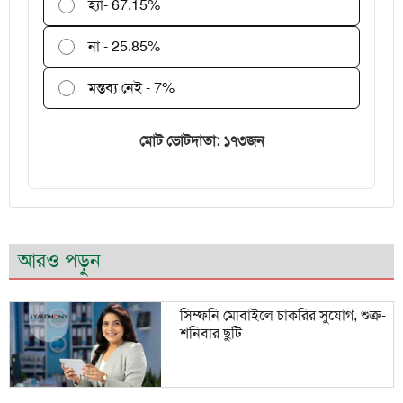
হ্যাঁ
- 67.15%
না - 25.85%
মন্তব্য নেই - 7%
মোট ভোটদাতা: ১৭৩জন
আরও পড়ুন
সিম্ফনি মোবাইলে চাকরির সুযোগ, শুক্র-
শনিবার ছুটি