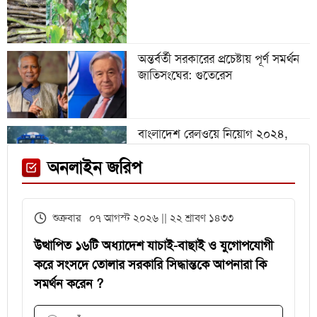
গবেষণা অনুদান দেবে জাতীয়
বিশ্ববিদ্যালয়, আবেদন ৩১ জুলাই পর্যন্ত
অন্তর্বর্তী সরকারের প্রচেষ্টায় পূর্ণ সমর্থন
জাতিসংঘের: গুতেরেস
বিশ্বকাপে রোনালদিনহোকে ছাড়িয়ে
গেলেন ভিনিসিয়ুস
বাংলাদেশ রেলওয়ে নিয়োগ ২০২৪,
নিচ্ছে ৫৫১ জন
ফেনী স্টেশনে মেঘনা ট্রেনের ইঞ্জিন
অনলাইন জরিপ
বিকল, আড়াই ঘণ্টা আটকা ৮০০ যাত্রী
এইচএসসির খাতা মূল্যায়নে
শুক্রবার ০৭ আগস্ট ২০২৬ || ২২ শ্রাবণ ১৪৩৩
পরীক্ষকদের জন্য সময় বাড়ল ২ দিন
উত্থাপিত ১৬টি অধ্যাদেশ যাচাই-বাছাই ও যুগোপযোগী
করে সংসদে তোলার সরকারি সিদ্ধান্তকে আপনারা কি
সমর্থন করেন ?