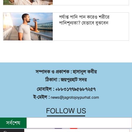
পর্যাপ্ত পানি পান করেও শরীরে
পানিশূন্যতা? যেভাবে বুঝবেন
সম্পাদক ও প্রকাশক : হাসানুল কবীর
ঠিকানা : জয়পুরহাট সদর
মোবাইল : +৮৮০১৭৭৯৫৬৮৭২৫৭
ই-মেইল :
news@jagrotojoypurhat.com
FOLLOW US
সর্বশেষ