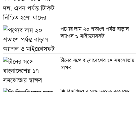
পণ্যের দাম ২০ শতাংশ পর্যন্ত বাড়াল
অ্যাপল ও মাইক্রোসফট
চীনের সঙ্গে বাংলাদেশের ১৭ সমঝোতায়
স্বাক্ষর
শি জিনপিংয়ের সঙ্গে তারেক রহমানের
শুভেচ্ছা বিনিময়
পাউরুটি ফ্রিজে রাখলে পুষ্টিগুণ নষ্ট হয়?