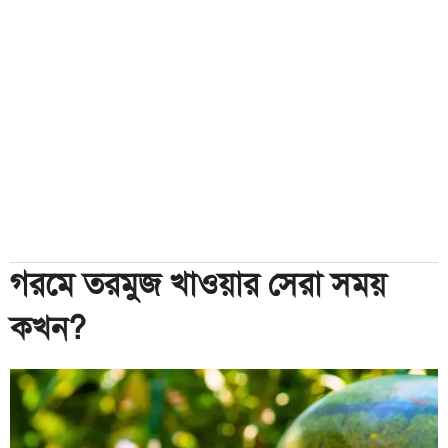
গরমে তরমুজ খাওয়ার সেরা সময়
কখন?