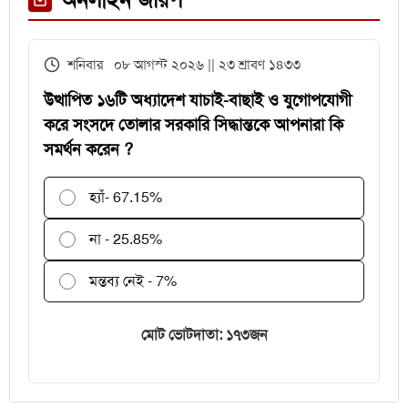
বিকল, আড়াই ঘণ্টা আটকা ৮০০ যাত্রী
এইচএসসির খাতা মূল্যায়নে
শনিবার ০৮ আগস্ট ২০২৬ || ২৩ শ্রাবণ ১৪৩৩
পরীক্ষকদের জন্য সময় বাড়ল ২ দিন
উত্থাপিত ১৬টি অধ্যাদেশ যাচাই-বাছাই ও যুগোপযোগী
করে সংসদে তোলার সরকারি সিদ্ধান্তকে আপনারা কি
সমর্থন করেন ?
হ্যাঁ
- 67.15%
না - 25.85%
মন্তব্য নেই - 7%
মোট ভোটদাতা: ১৭৩জন