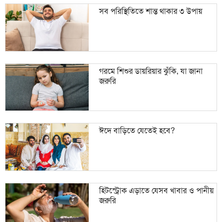
সব পরিস্থিতিতে শান্ত থাকার ৩ উপায়
গরমে শিশুর ডায়রিয়ার ঝুঁকি, যা জানা
জরুরি
ঈদে বাড়িতে যেতেই হবে?
হিটস্ট্রোক এড়াতে যেসব খাবার ও পানীয়
জরুরি