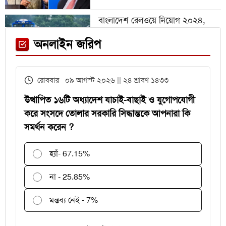
বাংলাদেশ রেলওয়ে নিয়োগ ২০২৪,
নিচ্ছে ৫৫১ জন
ফেনী স্টেশনে মেঘনা ট্রেনের ইঞ্জিন
অনলাইন জরিপ
বিকল, আড়াই ঘণ্টা আটকা ৮০০ যাত্রী
এইচএসসির খাতা মূল্যায়নে
রোববার ০৯ আগস্ট ২০২৬ || ২৪ শ্রাবণ ১৪৩৩
পরীক্ষকদের জন্য সময় বাড়ল ২ দিন
উত্থাপিত ১৬টি অধ্যাদেশ যাচাই-বাছাই ও যুগোপযোগী
করে সংসদে তোলার সরকারি সিদ্ধান্তকে আপনারা কি
সমর্থন করেন ?
হ্যাঁ
- 67.15%
না - 25.85%
মন্তব্য নেই - 7%