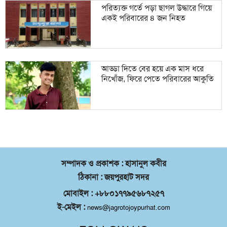
পরিত্যক্ত গর্তে পড়া ছাগল উদ্ধারে গিয়ে
একই পরিবারের ৪ জন নিহত
আড্ডা দিতে বের হয়ে এক মাস ধরে
নিখোঁজ, ফিরে পেতে পরিবারের আকুতি
সম্পাদক ও প্রকাশক : হাসানুল কবীর
ঠিকানা : জয়পুরহাট সদর
মোবাইল : +৮৮০১৭৭৯৫৬৮৭২৫৭
ই-মেইল :
news@jagrotojoypurhat.com