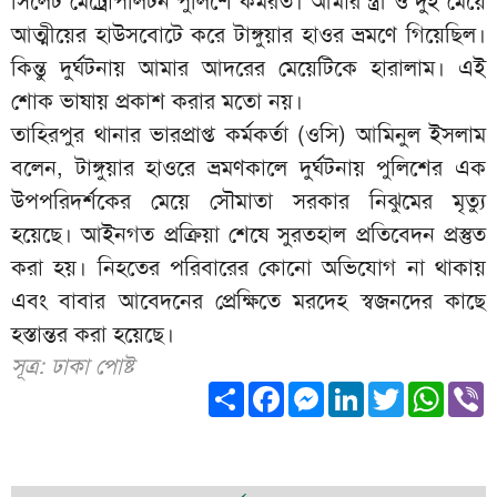
সিলেট মেট্রোপলিটন পুলিশে কর্মরত। আমার স্ত্রী ও দুই মেয়ে
আত্মীয়ের হাউসবোটে করে টাঙ্গুয়ার হাওর ভ্রমণে গিয়েছিল।
কিন্তু দুর্ঘটনায় আমার আদরের মেয়েটিকে হারালাম। এই
শোক ভাষায় প্রকাশ করার মতো নয়।
তাহিরপুর থানার ভারপ্রাপ্ত কর্মকর্তা (ওসি) আমিনুল ইসলাম
বলেন, টাঙ্গুয়ার হাওরে ভ্রমণকালে দুর্ঘটনায় পুলিশের এক
উপপরিদর্শকের মেয়ে সৌমাতা সরকার নিঝুমের মৃত্যু
হয়েছে। আইনগত প্রক্রিয়া শেষে সুরতহাল প্রতিবেদন প্রস্তুত
করা হয়। নিহতের পরিবারের কোনো অভিযোগ না থাকায়
এবং বাবার আবেদনের প্রেক্ষিতে মরদেহ স্বজনদের কাছে
হস্তান্তর করা হয়েছে।
সূত্র: ঢাকা পোষ্ট
Share
Facebook
Messenger
LinkedIn
Twitter
What
V