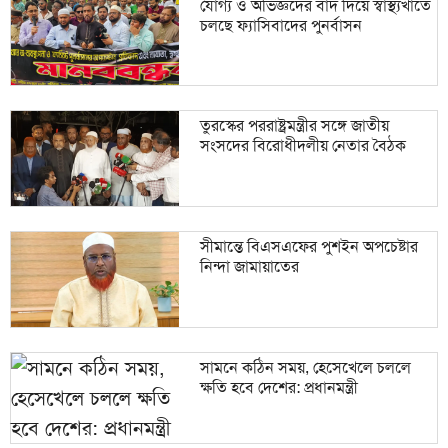
যোগ্য ও অভিজ্ঞদের বাদ দিয়ে স্বাস্থ্যখাতে
চলছে ফ্যাসিবাদের পুনর্বাসন
তুরস্কের পররাষ্ট্রমন্ত্রীর সঙ্গে জাতীয়
সংসদের বিরোধীদলীয় নেতার বৈঠক
সীমান্তে বিএসএফের পুশইন অপচেষ্টার
নিন্দা জামায়াতের
সামনে কঠিন সময়, হেসেখেলে চললে
ক্ষতি হবে দেশের: প্রধানমন্ত্রী