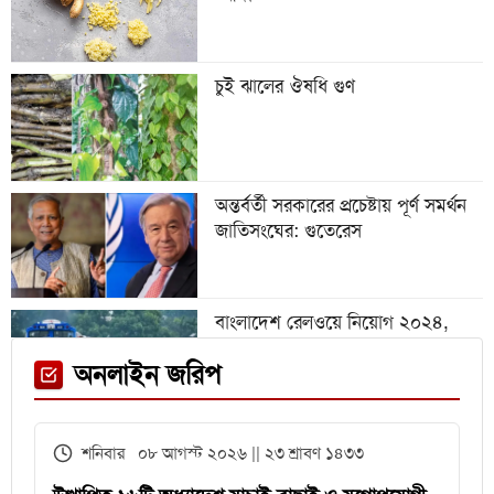
অস্ট্রিয়া ম্যাচের আগে এক তারকাকে
হারাল আর্জেন্টিনা
চুই ঝালের ঔষধি গুণ
গবেষণা অনুদান দেবে জাতীয়
বিশ্ববিদ্যালয়, আবেদন ৩১ জুলাই পর্যন্ত
অন্তর্বর্তী সরকারের প্রচেষ্টায় পূর্ণ সমর্থন
জাতিসংঘের: গুতেরেস
বিশ্বকাপে রোনালদিনহোকে ছাড়িয়ে
গেলেন ভিনিসিয়ুস
বাংলাদেশ রেলওয়ে নিয়োগ ২০২৪,
নিচ্ছে ৫৫১ জন
ফেনী স্টেশনে মেঘনা ট্রেনের ইঞ্জিন
অনলাইন জরিপ
বিকল, আড়াই ঘণ্টা আটকা ৮০০ যাত্রী
এইচএসসির খাতা মূল্যায়নে
শনিবার ০৮ আগস্ট ২০২৬ || ২৩ শ্রাবণ ১৪৩৩
পরীক্ষকদের জন্য সময় বাড়ল ২ দিন