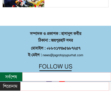
সম্পাদক ও প্রকাশক : হাসানুল কবীর
ঠিকানা : জয়পুরহাট সদর
মোবাইল : +৮৮০১৭৭৯৫৬৮৭২৫৭
ই-মেইল :
news@jagrotojoypurhat.com
FOLLOW US
সর্বশেষ
শিরোনাম
©
২০২৬ |
জয়পুরহাট সদর
কর্তৃক সর্বস্বত্ব
®
সংরক্ষিত