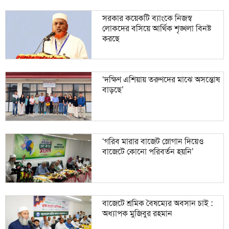
সরকার কয়েকটি ব্যাংকে নিজস্ব
লোকদের বসিয়ে আর্থিক শৃঙ্খলা বিনষ্ট
করছে
‘দক্ষিণ এশিয়ায় তরুণদের মাঝে অসন্তোষ
বাড়ছে’
‘গরিব মারার বাজেট স্লোগান দিয়েও
বাজেটে কোনো পরিবর্তন হয়নি’
বাজেটে শ্রমিক বৈষম্যের অবসান চাই :
অধ্যাপক মুজিবুর রহমান