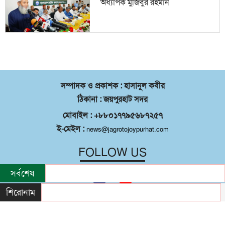
অধ্যাপক মুজিবুর রহমান
সম্পাদক ও প্রকাশক : হাসানুল কবীর
ঠিকানা : জয়পুরহাট সদর
মোবাইল : +৮৮০১৭৭৯৫৬৮৭২৫৭
ই-মেইল :
news@jagrotojoypurhat.com
FOLLOW US
সর্বশেষ
শিরোনাম
©
২০২৬ |
জয়পুরহাট সদর
কর্তৃক সর্বস্বত্ব
®
সংরক্ষিত