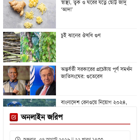
স্বাস্থ্য, ত্বক ও ঘরের যত্নে ছোট্ট জাদু
‘আদা’
অস্ট্রিয়া ম্যাচের আগে এক তারকাকে
হারাল আর্জেন্টিনা
চুই ঝালের ঔষধি গুণ
গবেষণা অনুদান দেবে জাতীয়
বিশ্ববিদ্যালয়, আবেদন ৩১ জুলাই পর্যন্ত
অন্তর্বর্তী সরকারের প্রচেষ্টায় পূর্ণ সমর্থন
জাতিসংঘের: গুতেরেস
বিশ্বকাপে রোনালদিনহোকে ছাড়িয়ে
গেলেন ভিনিসিয়ুস
বাংলাদেশ রেলওয়ে নিয়োগ ২০২৪,
নিচ্ছে ৫৫১ জন
ফেনী স্টেশনে মেঘনা ট্রেনের ইঞ্জিন
অনলাইন জরিপ
বিকল, আড়াই ঘণ্টা আটকা ৮০০ যাত্রী
এইচএসসির খাতা মূল্যায়নে
শুক্রবার ০৭ আগস্ট ২০২৬ || ২২ শ্রাবণ ১৪৩৩