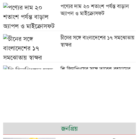
পণ্যের দাম ২০ শতাংশ পর্যন্ত বাড়াল
অ্যাপল ও মাইক্রোসফট
চীনের সঙ্গে বাংলাদেশের ১৭ সমঝোতায়
স্বাক্ষর
শি জিনপিংয়ের সঙ্গে তারেক রহমানের
শুভেচ্ছা বিনিময়
পাউরুটি ফ্রিজে রাখলে পুষ্টিগুণ নষ্ট হয়?
চট্টগ্রামে মসজিদে চুরি হওয়া পৌনে ২
জনপ্রিয়
লাখ টাকাসহ আটক ২