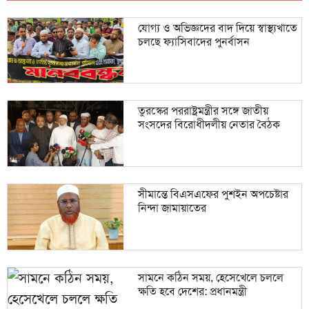
যোগ্য ও অভিজ্ঞদের বাদ দিয়ে স্বাস্থ্যখাতে
চলছে ফ্যাসিবাদের পুনর্বাসন
তুরস্কের পররাষ্ট্রমন্ত্রীর সঙ্গে জাতীয়
সংসদের বিরোধীদলীয় নেতার বৈঠক
সীমান্তে বিএসএফের পুশইন অপচেষ্টার
নিন্দা জামায়াতের
সামনে কঠিন সময়, হেসেখেলে চললে
ক্ষতি হবে দেশের: প্রধানমন্ত্রী