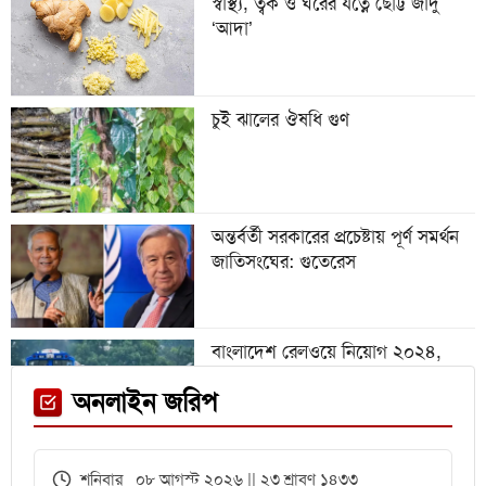
স্বাস্থ্য, ত্বক ও ঘরের যত্নে ছোট্ট জাদু
‘আদা’
অস্ট্রিয়া ম্যাচের আগে এক তারকাকে
হারাল আর্জেন্টিনা
চুই ঝালের ঔষধি গুণ
গবেষণা অনুদান দেবে জাতীয়
বিশ্ববিদ্যালয়, আবেদন ৩১ জুলাই পর্যন্ত
অন্তর্বর্তী সরকারের প্রচেষ্টায় পূর্ণ সমর্থন
জাতিসংঘের: গুতেরেস
বিশ্বকাপে রোনালদিনহোকে ছাড়িয়ে
গেলেন ভিনিসিয়ুস
বাংলাদেশ রেলওয়ে নিয়োগ ২০২৪,
নিচ্ছে ৫৫১ জন
ফেনী স্টেশনে মেঘনা ট্রেনের ইঞ্জিন
অনলাইন জরিপ
বিকল, আড়াই ঘণ্টা আটকা ৮০০ যাত্রী
এইচএসসির খাতা মূল্যায়নে
শনিবার ০৮ আগস্ট ২০২৬ || ২৩ শ্রাবণ ১৪৩৩