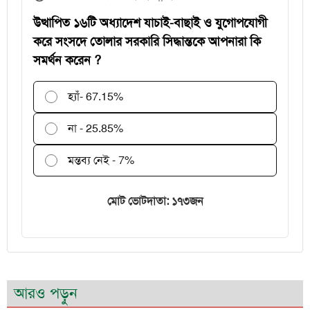
পরীক্ষকদের জন্য সময় বাড়ল ২ দিন
উত্থাপিত ১৬টি অধ্যাদেশ যাচাই-বাছাই ও যুগোপযোগী
করে সংসদে তোলার সরকারি সিদ্ধান্তকে আপনারা কি
সমর্থন করেন ?
হ্যাঁ
- 67.15%
না - 25.85%
মন্তব্য নেই - 7%
মোট ভোটদাতা: ১৭৩জন
আরও পড়ুন