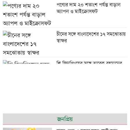
পণ্যের দাম ২০ শতাংশ পর্যন্ত বাড়াল
অ্যাপল ও মাইক্রোসফট
চীনের সঙ্গে বাংলাদেশের ১৭ সমঝোতায়
স্বাক্ষর
শি জিনপিংয়ের সঙ্গে তারেক রহমানের
শুভেচ্ছা বিনিময়
পাউরুটি ফ্রিজে রাখলে পুষ্টিগুণ নষ্ট হয়?
চট্টগ্রামে মসজিদে চুরি হওয়া পৌনে ২
জনপ্রিয়
লাখ টাকাসহ আটক ২