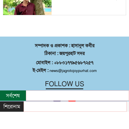
সম্পাদক ও প্রকাশক : হাসানুল কবীর
ঠিকানা : জয়পুরহাট সদর
মোবাইল : +৮৮০১৭৭৯৫৬৮৭২৫৭
ই-মেইল :
news@jagrotojoypurhat.com
FOLLOW US
সর্বশেষ
শিরোনাম
©
২০২৬ |
জয়পুরহাট সদর
কর্তৃক সর্বস্বত্ব
®
সংরক্ষিত