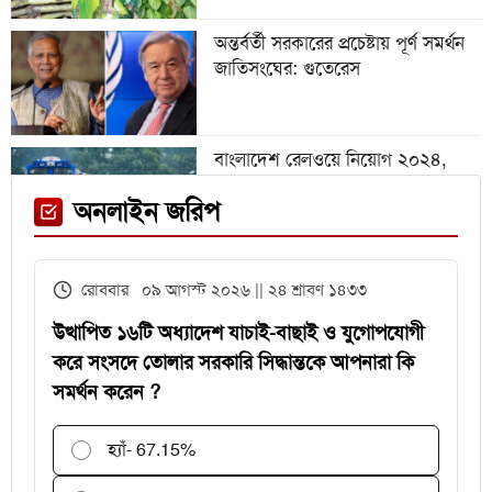
অন্তর্বর্তী সরকারের প্রচেষ্টায় পূর্ণ সমর্থন
জাতিসংঘের: গুতেরেস
বিশ্বকাপে রোনালদিনহোকে ছাড়িয়ে
গেলেন ভিনিসিয়ুস
বাংলাদেশ রেলওয়ে নিয়োগ ২০২৪,
নিচ্ছে ৫৫১ জন
ফেনী স্টেশনে মেঘনা ট্রেনের ইঞ্জিন
অনলাইন জরিপ
বিকল, আড়াই ঘণ্টা আটকা ৮০০ যাত্রী
এইচএসসির খাতা মূল্যায়নে
রোববার ০৯ আগস্ট ২০২৬ || ২৪ শ্রাবণ ১৪৩৩
পরীক্ষকদের জন্য সময় বাড়ল ২ দিন
উত্থাপিত ১৬টি অধ্যাদেশ যাচাই-বাছাই ও যুগোপযোগী
করে সংসদে তোলার সরকারি সিদ্ধান্তকে আপনারা কি
সমর্থন করেন ?
হ্যাঁ
- 67.15%