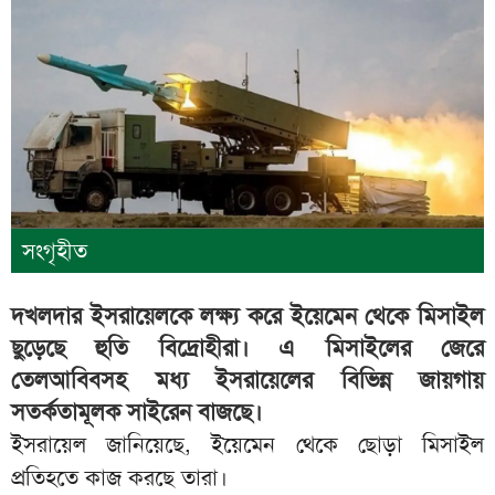
সংগৃহীত
দখলদার ইসরায়েলকে লক্ষ্য করে ইয়েমেন থেকে মিসাইল
ছুড়েছে হুতি বিদ্রোহীরা। এ মিসাইলের জেরে
তেলআবিবসহ মধ্য ইসরায়েলের বিভিন্ন জায়গায়
সতর্কতামূলক সাইরেন বাজছে।
ইসরায়েল জানিয়েছে, ইয়েমেন থেকে ছোড়া মিসাইল
প্রতিহতে কাজ করছে তারা।