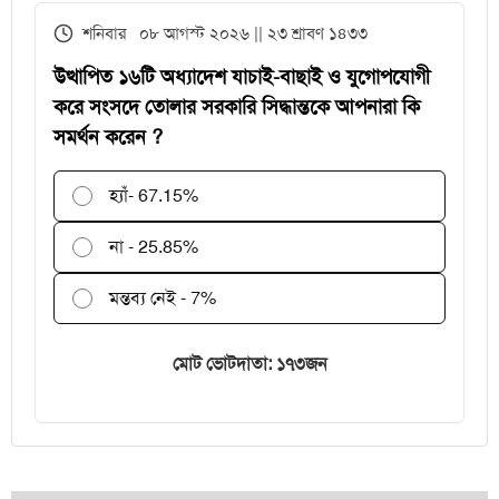
এইচএসসির খাতা মূল্যায়নে
শনিবার ০৮ আগস্ট ২০২৬ || ২৩ শ্রাবণ ১৪৩৩
পরীক্ষকদের জন্য সময় বাড়ল ২ দিন
উত্থাপিত ১৬টি অধ্যাদেশ যাচাই-বাছাই ও যুগোপযোগী
করে সংসদে তোলার সরকারি সিদ্ধান্তকে আপনারা কি
সমর্থন করেন ?
হ্যাঁ
- 67.15%
না - 25.85%
মন্তব্য নেই - 7%
মোট ভোটদাতা: ১৭৩জন