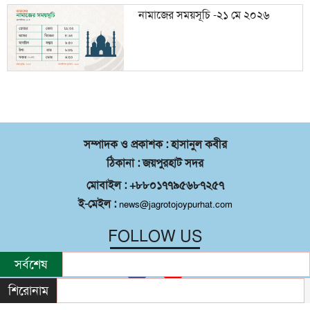
নামাজের সময়সূচি -২১ মে ২০২৬
সম্পাদক ও প্রকাশক : হাসানুল কবীর
ঠিকানা : জয়পুরহাট সদর
মোবাইল : +৮৮০১৭৭৯৫৬৮৭২৫৭
ই-মেইল :
news@jagrotojoypurhat.com
FOLLOW US
সর্বশেষ
শিরোনাম
©
২০২৬ |
জয়পুরহাট সদর
কর্তৃক সর্বস্বত্ব
®
সংরক্ষিত