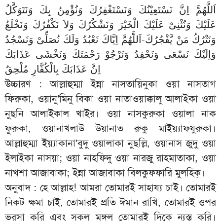
اَللَّهُمَّ اِنَّ نَسْتَعِيْنُكَ وَنَسْتَغْفِرُكَ وَنُؤْمِنُ بِكَ وَنَتَوَكَّلُ
عَلَيْكَ وَنُثْنِىْ عَلَيْكَ الْخَيْرَ وَنَشْكُرُكَ وَلاَ نَكْفُرُكَ وَنَخْلَعُ
وَنَتْرُكُ مَنْ يَّفْجُرُكَ-اَللَّهُمَّ اِيَّاكَ نَعْبُدُ وَلَكَ نُصَلِّىْ وَنَسْجُدُ
وَاِلَيْكَ نَسْعَى وَنَحْفِدُ وَنَرْجُوْ رَحْمَتَكَ وَنَخْشَى عَذَابَكَ
اِنَّ عَذَابَكَ بِالْكُفَّارِ مُلْحِقٌ
উচ্চারণ : আল্লাহুম্মা ইন্না নাসতায়িনুকা ওয়া নাসতাগ
ফিরুকা, ওয়ানু’মিনু বিকা ওয়া নাতাওয়াক্কালু আলাইকা ওয়া
নুছনি আলাইকাল খাইর। ওয়া নাসকুরুকা ওয়ালা নাক
ফুরুকা, ওয়ানাখলাউ উয়ানাত রুকু মাইয়্যাফযুরুকা।
আল্লাহুম্মা ইয়্যাকানা’বুদু ওয়ালাকা নুছল্লি, ওয়ানাস জুদু ওয়া
ইলাইকা নাসয়া; ওয়া নাহফিদু ওয়া নারজু রাহমাতাকা, ওয়া
নাখশা আজাবাকা; ইন্না আজাবাকা বিলকুফফারি মুলহিক্।
অনুবাদ : হে আল্লাহ! আমরা তোমারই সাহায্য চাই। তোমারই
নিকট ক্ষমা চাই, তোমারই প্রতি ঈমান রাখি, তোমারই ওপর
ভরসা করি এবং সকল মঙ্গল তোমারই দিকে ন্যস্ত করি।