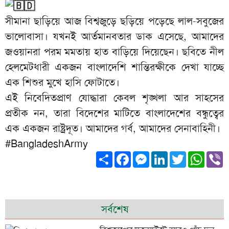
সীমানা ছাড়িয়ে আজ বিশ্বজুড়ে ছড়িয়ে পড়েছে লাল-সবুজের
ভালোবাসা। যখনই আর্তমানবতার ডাক এসেছে, আমাদের
জওয়ানরা পরম মমতায় হাত বাড়িয়ে দিয়েছেন। ছবিতে নীল
হেলমেটধারী একজন বাংলাদেশি শান্তিরক্ষীকে দেখা যাচ্ছে
এক শিশুর মুখে হাসি ফোটাতে।
এই নিবেদিতপ্রাণ যোদ্ধারা কেবল শৃঙ্খলা আর সাহসের
প্রতীক নন, তারা বিদেশের মাটিতে বাংলাদেশের বন্ধুত্বের
এক একজন রাষ্ট্রদূত। আমাদের গর্ব, আমাদের সেনাবাহিনী।
#BangladeshArmy
Share
Facebook
Messenger
LinkedIn
Twitter
What
V
সর্বশেষ