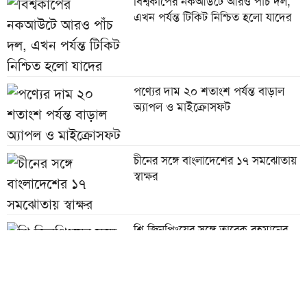
বিশ্বকাপের নকআউটে আরও পাঁচ দল,
এখন পর্যন্ত টিকিট নিশ্চিত হলো যাদের
পণ্যের দাম ২০ শতাংশ পর্যন্ত বাড়াল
অ্যাপল ও মাইক্রোসফট
চীনের সঙ্গে বাংলাদেশের ১৭ সমঝোতায়
স্বাক্ষর
শি জিনপিংয়ের সঙ্গে তারেক রহমানের
শুভেচ্ছা বিনিময়
পাউরুটি ফ্রিজে রাখলে পুষ্টিগুণ নষ্ট হয়?