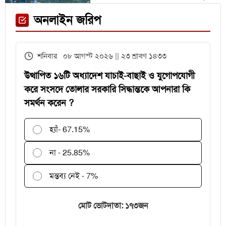
নিচ্ছে ৫৫১ জন
ফেনী স্টেশনে মেঘনা ট্রেনের ইঞ্জিন
অনলাইন জরিপ
বিকল, আড়াই ঘণ্টা আটকা ৮০০ যাত্রী
এইচএসসির খাতা মূল্যায়নে
শনিবার ০৮ আগস্ট ২০২৬ || ২৩ শ্রাবণ ১৪৩৩
পরীক্ষকদের জন্য সময় বাড়ল ২ দিন
উত্থাপিত ১৬টি অধ্যাদেশ যাচাই-বাছাই ও যুগোপযোগী
করে সংসদে তোলার সরকারি সিদ্ধান্তকে আপনারা কি
সমর্থন করেন ?
হ্যাঁ
- 67.15%
না - 25.85%
মন্তব্য নেই - 7%
মোট ভোটদাতা: ১৭৩জন