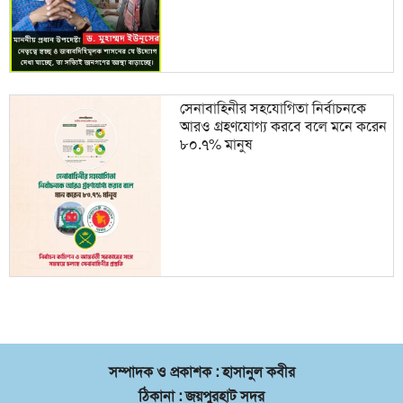
সেনাবাহিনীর সহযোগিতা নির্বাচনকে
আরও গ্রহণযোগ্য করবে বলে মনে করেন
৮০.৭% মানুষ
সম্পাদক ও প্রকাশক : হাসানুল কবীর
ঠিকানা : জয়পুরহাট সদর