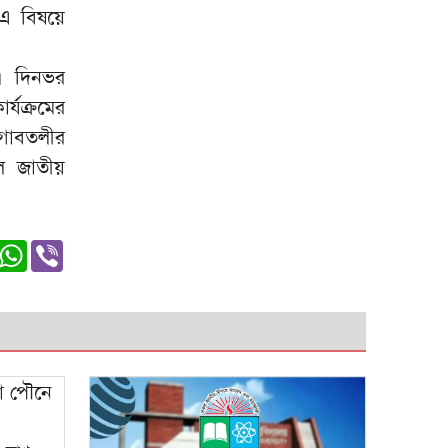
এ বিষয়ে
। দিনভর
্যক্রমের
 গাবতলীর
ে জাতীয়
er
edIn
witter
WhatsApp
Viber