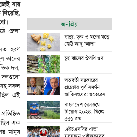
াজেই যার
 দিয়েছি,
শি জিনপিংয়ের সঙ্গে
রবো।
জনপ্রিয়
তারেক রহমানের
াঠে জেলা
শুভেচ্ছা বিনিময়
স্বাস্থ্য, ত্বক ও ঘরের যত্নে
ছোট্ট জাদু ‘আদা’
ীনতা হরণ
িল তাদের
চুই ঝালের ঔষধি গুণ
তিক দল,
েই দলগুলো
পাউরুটি ফ্রিজে রাখলে
অন্তর্বর্তী সরকারের
তাসহ সকল
পুষ্টিগুণ নষ্ট হয়?
প্রচেষ্টায় পূর্ণ সমর্থন
জাতিসংঘের: গুতেরেস
য়েছিল এই
বাংলাদেশ রেলওয়ে
নিয়োগ ২০২৪, নিচ্ছে
রতিষ্ঠিত
৫৫১ জন
চট্টগ্রামে মসজিদে চুরি
য়েছিল এক
হওয়া পৌনে ২ লাখ
এইচএসসির খাতা
র মানুষ
টাকাসহ আটক ২
মূল্যায়নে পরীক্ষকদের