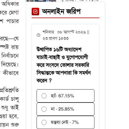
র অধিকার
জন্য সময় বাড়ল ২ দিন
অনলাইন জরিপ
করে মেগা
শে পাচার
অস্ট্রিয়া ম্যাচের আগে
শনিবার ০৮ আগস্ট ২০২৬ ||
এক তারকাকে হারাল
করেছে—যে
২৩ শ্রাবণ ১৪৩৩
আর্জেন্টিনা
পষ্ট রায়
উত্থাপিত ১৬টি অধ্যাদেশ
ির্বাচনে
যাচাই-বাছাই ও যুগোপযোগী
দিয়েছে।
করে সংসদে তোলার সরকারি
ে কীভাবে
সিদ্ধান্তকে আপনারা কি সমর্থন
গবেষণা অনুদান দেবে
করেন ?
জাতীয় বিশ্ববিদ্যালয়,
আবেদন ৩১ জুলাই
তিশ্রুতি
পর্যন্ত
হ্যাঁ
- 67.15%
র্ড চালু
বিশ্বকাপে
শুধু তাই
না - 25.85%
রোনালদিনহোকে ছাড়িয়ে
ওয়া হবে,
গেলেন ভিনিসিয়ুস
মন্তব্য নেই - 7%
বায়ন শুরু
ফেনী স্টেশনে মেঘনা