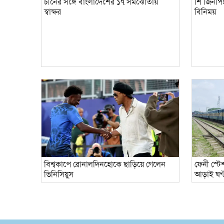
চীনের সঙ্গে বাংলাদেশের ১৭ সমঝোতায়
শি জিনপিং
স্বাক্ষর
বিনিময়
বিশ্বকাপে রোনালদিনহোকে ছাড়িয়ে গেলেন
ফেনী স্টে
ভিনিসিয়ুস
আড়াই ঘণ্