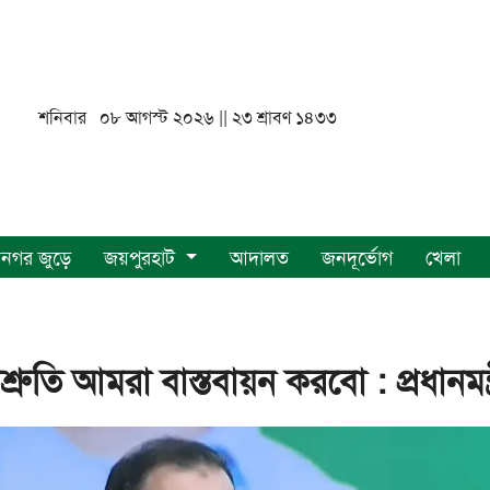
শনিবার ০৮ আগস্ট ২০২৬ || ২৩ শ্রাবণ ১৪৩৩
নগর জুড়ে
জয়পুরহাট
আদালত
জনদূর্ভোগ
খেলা
িশ্রুতি আমরা বাস্তবায়ন করবো : প্রধানমন্ত্