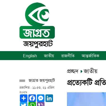
English
জাতীয়
রাজনীতি
আন্তর্জাতিক
প্রচ্ছদ
জাতীয়
জাগ্রত জয়পুরহাট
প্রত্যেকটি প্রত
প্রকাশিত : ১১:৫৩, ২১ এপ্রিল
২০২৬
Share
Facebook
Messenger
LinkedIn
Twitter
WhatsApp
Viber