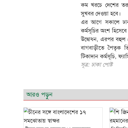
কম খরচে দেশের তরু
সুখবর দেওয়া হবে।
এর আগে সকালে ঢাকা
কর্মসূচির অংশ হিসেব
উদ্বোধন, এরপর বহুল 
বাগবাড়ীতে পৈতৃক ভ
টিকাদান কর্মসূচি, ফ্য
সূত্র: ঢাকা পোষ্ট
আরও পড়ুন