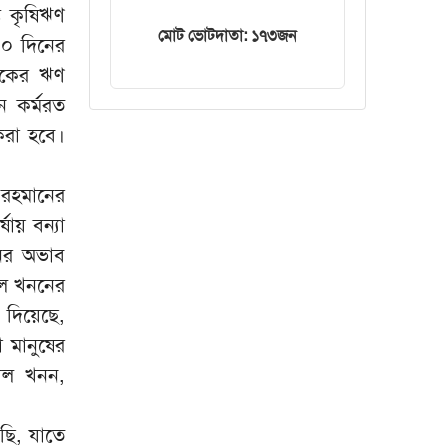
ত কৃষিঋণ
ট্রেনের ইঞ্জিন বিকল,
মোট ভোটদাতা: ১৭৩জন
০ দিনের
আড়াই ঘণ্টা আটকা
৮০০ যাত্রী
ৃষকের ঋণ
ে কর্মরত
 করা হবে।
 রহমানের
ায় বন্যা
নির অভাব
াল খননের
 দিয়েছে,
 মানুষের
খাল খনন,
ছি, যাতে