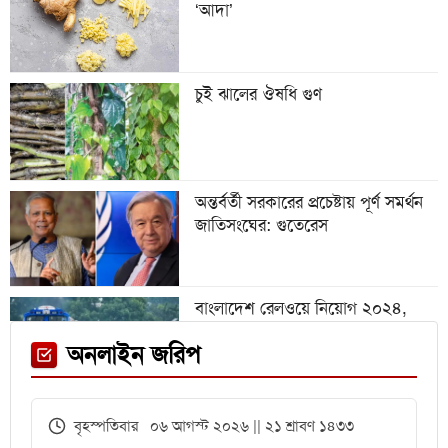
‘আদা’
অস্ট্রিয়া ম্যাচের আগে এক তারকাকে
হারাল আর্জেন্টিনা
চুই ঝালের ঔষধি গুণ
গবেষণা অনুদান দেবে জাতীয়
বিশ্ববিদ্যালয়, আবেদন ৩১ জুলাই পর্যন্ত
অন্তর্বর্তী সরকারের প্রচেষ্টায় পূর্ণ সমর্থন
জাতিসংঘের: গুতেরেস
বিশ্বকাপে রোনালদিনহোকে ছাড়িয়ে
গেলেন ভিনিসিয়ুস
বাংলাদেশ রেলওয়ে নিয়োগ ২০২৪,
নিচ্ছে ৫৫১ জন
ফেনী স্টেশনে মেঘনা ট্রেনের ইঞ্জিন
অনলাইন জরিপ
বিকল, আড়াই ঘণ্টা আটকা ৮০০ যাত্রী
এইচএসসির খাতা মূল্যায়নে
বৃহস্পতিবার ০৬ আগস্ট ২০২৬ || ২১ শ্রাবণ ১৪৩৩
পরীক্ষকদের জন্য সময় বাড়ল ২ দিন