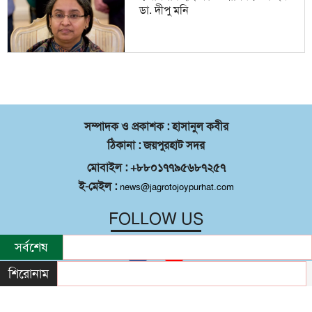
ডা. দীপু মনি
সম্পাদক ও প্রকাশক : হাসানুল কবীর
ঠিকানা : জয়পুরহাট সদর
মোবাইল : +৮৮০১৭৭৯৫৬৮৭২৫৭
ই-মেইল :
news@jagrotojoypurhat.com
FOLLOW US
সর্বশেষ
শিরোনাম
©
২০২৬ |
জয়পুরহাট সদর
কর্তৃক সর্বস্বত্ব
®
সংরক্ষিত