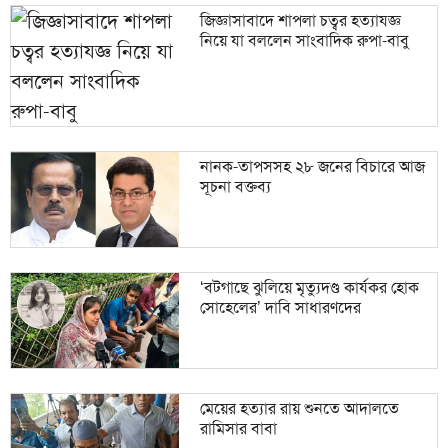
জিজ্ঞাসাবাদে শাপলা চত্বর হত্যাযজ্ঞ
নিয়ে যা বললেন সাংবাদিক রুপা-বাবু
নানক-তাপসসহ ২৮ জনের বিচারে আজ
সূচনা বক্তব্য
‘বটগাছে ঝুলিয়ে মৃত্যুদণ্ড কার্যকর হোক
সোহেলের’ দাবি সাধারণদের
মেয়ের হত্যার রায় শুনতে আদালতে
রামিসার বাবা