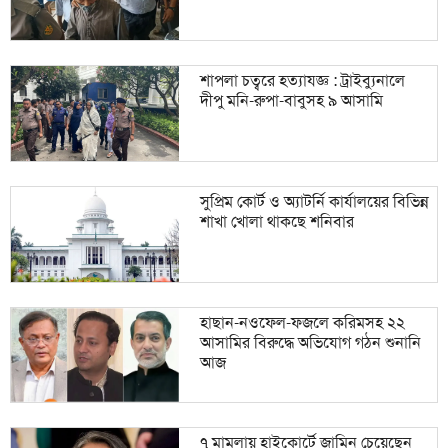
শাপলা চত্বরে হত্যাযজ্ঞ : ট্রাইব্যুনালে
দীপু মনি-রুপা-বাবুসহ ৯ আসামি
সুপ্রিম কোর্ট ও অ্যাটর্নি কার্যালয়ের বিভিন্ন
শাখা খোলা থাকছে শনিবার
হাছান-নওফেল-ফজলে করিমসহ ২২
আসামির বিরুদ্ধে অভিযোগ গঠন শুনানি
আজ
৭ মামলায় হাইকোর্টে জামিন চেয়েছেন