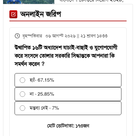
নিচ্ছে ৫৫১ জন
ফেনী স্টেশনে মেঘনা ট্রেনের ইঞ্জিন
অনলাইন জরিপ
বিকল, আড়াই ঘণ্টা আটকা ৮০০ যাত্রী
এইচএসসির খাতা মূল্যায়নে
বৃহস্পতিবার ০৬ আগস্ট ২০২৬ || ২১ শ্রাবণ ১৪৩৩
পরীক্ষকদের জন্য সময় বাড়ল ২ দিন
উত্থাপিত ১৬টি অধ্যাদেশ যাচাই-বাছাই ও যুগোপযোগী
করে সংসদে তোলার সরকারি সিদ্ধান্তকে আপনারা কি
সমর্থন করেন ?
হ্যাঁ
- 67.15%
না - 25.85%
মন্তব্য নেই - 7%
মোট ভোটদাতা: ১৭৩জন