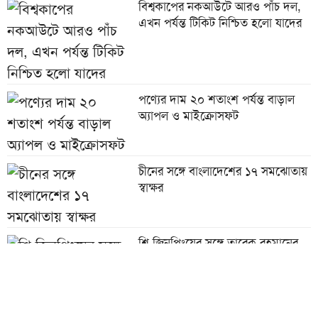
বিশ্বকাপের নকআউটে আরও পাঁচ দল,
এখন পর্যন্ত টিকিট নিশ্চিত হলো যাদের
পণ্যের দাম ২০ শতাংশ পর্যন্ত বাড়াল
অ্যাপল ও মাইক্রোসফট
চীনের সঙ্গে বাংলাদেশের ১৭ সমঝোতায়
স্বাক্ষর
শি জিনপিংয়ের সঙ্গে তারেক রহমানের
শুভেচ্ছা বিনিময়
পাউরুটি ফ্রিজে রাখলে পুষ্টিগুণ নষ্ট হয়?