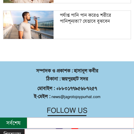
পর্যাপ্ত পানি পান করেও শরীরে
পানিশূন্যতা? যেভাবে বুঝবেন
সম্পাদক ও প্রকাশক : হাসানুল কবীর
ঠিকানা : জয়পুরহাট সদর
মোবাইল : +৮৮০১৭৭৯৫৬৮৭২৫৭
ই-মেইল :
news@jagrotojoypurhat.com
FOLLOW US
সর্বশেষ