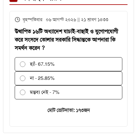
বিকল, আড়াই ঘণ্টা আটকা ৮০০ যাত্রী
এইচএসসির খাতা মূল্যায়নে
বৃহস্পতিবার ০৬ আগস্ট ২০২৬ || ২১ শ্রাবণ ১৪৩৩
পরীক্ষকদের জন্য সময় বাড়ল ২ দিন
উত্থাপিত ১৬টি অধ্যাদেশ যাচাই-বাছাই ও যুগোপযোগী
করে সংসদে তোলার সরকারি সিদ্ধান্তকে আপনারা কি
সমর্থন করেন ?
হ্যাঁ
- 67.15%
না - 25.85%
মন্তব্য নেই - 7%
মোট ভোটদাতা: ১৭৩জন