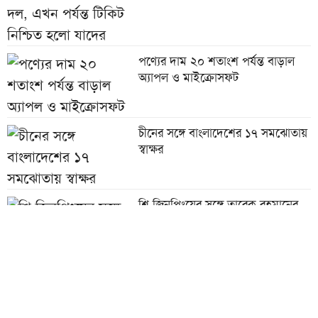
পণ্যের দাম ২০ শতাংশ পর্যন্ত বাড়াল
অ্যাপল ও মাইক্রোসফট
চীনের সঙ্গে বাংলাদেশের ১৭ সমঝোতায়
স্বাক্ষর
শি জিনপিংয়ের সঙ্গে তারেক রহমানের
শুভেচ্ছা বিনিময়
পাউরুটি ফ্রিজে রাখলে পুষ্টিগুণ নষ্ট হয়?