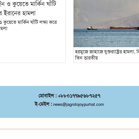
 কুয়েতে মার্কিন ঘাঁটি লক্ষ্য করে
ামলা
হরমুজে জাহাজে যুক্তরাষ্ট্রের হামলা,
তিন ভারতীয়
মোবাইল : +৮৮০১৭৭৯৫৬৮৭২৫৭
ই-মেইল :
news@jagrotojoypurhat.com
©
২০২৬ |
জয়পুরহাট সদর
কর্তৃক সর্বস্বত্ব
®
সংরক্ষিত