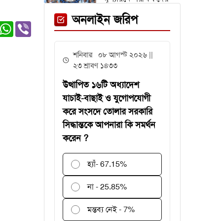
জন্য সময় বাড়ল ২ দিন
অনলাইন জরিপ
er
edIn
witter
WhatsApp
Viber
অস্ট্রিয়া ম্যাচের আগে
শনিবার ০৮ আগস্ট ২০২৬ ||
এক তারকাকে হারাল
২৩ শ্রাবণ ১৪৩৩
আর্জেন্টিনা
উত্থাপিত ১৬টি অধ্যাদেশ
যাচাই-বাছাই ও যুগোপযোগী
করে সংসদে তোলার সরকারি
সিদ্ধান্তকে আপনারা কি সমর্থন
গবেষণা অনুদান দেবে
করেন ?
জাতীয় বিশ্ববিদ্যালয়,
আবেদন ৩১ জুলাই
পর্যন্ত
হ্যাঁ
- 67.15%
বিশ্বকাপে
না - 25.85%
রোনালদিনহোকে ছাড়িয়ে
গেলেন ভিনিসিয়ুস
মন্তব্য নেই - 7%
ফেনী স্টেশনে মেঘনা