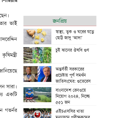
ছেন।
শি জিনপিংয়ের সঙ্গে
জনপ্রিয়
া তার ভাই
তারেক রহমানের
শুভেচ্ছা বিনিময়
স্বাস্থ্য, ত্বক ও ঘরের যত্নে
ছোট্ট জাদু ‘আদা’
দরেদ্দিন
চুই ঝালের ঔষধি গুণ
িমন্ত্রী
পাউরুটি ফ্রিজে রাখলে
অন্তর্বর্তী সরকারের
 জানিয়েছে
পুষ্টিগুণ নষ্ট হয়?
প্রচেষ্টায় পূর্ণ সমর্থন
জাতিসংঘের: গুতেরেস
েন সারা।
বাংলাদেশ রেলওয়ে
ন্য একটি
নিয়োগ ২০২৪, নিচ্ছে
৫৫১ জন
চট্টগ্রামে মসজিদে চুরি
হওয়া পৌনে ২ লাখ
ুন গভর্নর
এইচএসসির খাতা
টাকাসহ আটক ২
মূল্যায়নে পরীক্ষকদের