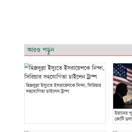
আরও পড়ুন
হিজবুল্লা ইস্যুতে ইসরায়েলকে নিন্দা, সিরিয়ার
সহযোগিতা চাইলেন ট্রাম্প
ইরানের পু
কোটি ডল