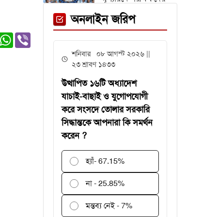
জন্য সময় বাড়ল ২ দিন
অনলাইন জরিপ
er
edIn
witter
WhatsApp
Viber
অস্ট্রিয়া ম্যাচের আগে
শনিবার ০৮ আগস্ট ২০২৬ ||
এক তারকাকে হারাল
২৩ শ্রাবণ ১৪৩৩
আর্জেন্টিনা
উত্থাপিত ১৬টি অধ্যাদেশ
যাচাই-বাছাই ও যুগোপযোগী
করে সংসদে তোলার সরকারি
সিদ্ধান্তকে আপনারা কি সমর্থন
গবেষণা অনুদান দেবে
করেন ?
জাতীয় বিশ্ববিদ্যালয়,
আবেদন ৩১ জুলাই
পর্যন্ত
হ্যাঁ
- 67.15%
বিশ্বকাপে
না - 25.85%
রোনালদিনহোকে ছাড়িয়ে
গেলেন ভিনিসিয়ুস
মন্তব্য নেই - 7%
ফেনী স্টেশনে মেঘনা