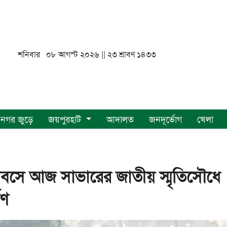
শনিবার ০৮ আগস্ট ২০২৬ || ২৩ শ্রাবণ ১৪৩৩
নগর জুড়ে
জয়পুরহাট
আদালত
জনদূর্ভোগ
খেলা
িবসে আজ সাভারের জাতীয় স্মৃতিসৌধে
পণ