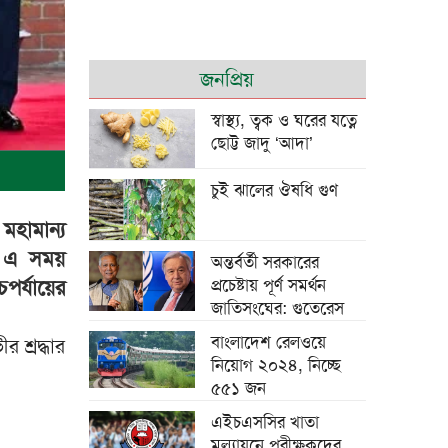
শি জিনপিংয়ের সঙ্গে
জনপ্রিয়
তারেক রহমানের
শুভেচ্ছা বিনিময়
স্বাস্থ্য, ত্বক ও ঘরের যত্নে
ছোট্ট জাদু ‘আদা’
চুই ঝালের ঔষধি গুণ
মহামান্য
স। এ সময়
পাউরুটি ফ্রিজে রাখলে
অন্তর্বর্তী সরকারের
পুষ্টিগুণ নষ্ট হয়?
প্রচেষ্টায় পূর্ণ সমর্থন
পর্যায়ের
জাতিসংঘের: গুতেরেস
বাংলাদেশ রেলওয়ে
 শ্রদ্ধার
নিয়োগ ২০২৪, নিচ্ছে
৫৫১ জন
চট্টগ্রামে মসজিদে চুরি
হওয়া পৌনে ২ লাখ
এইচএসসির খাতা
টাকাসহ আটক ২
মূল্যায়নে পরীক্ষকদের