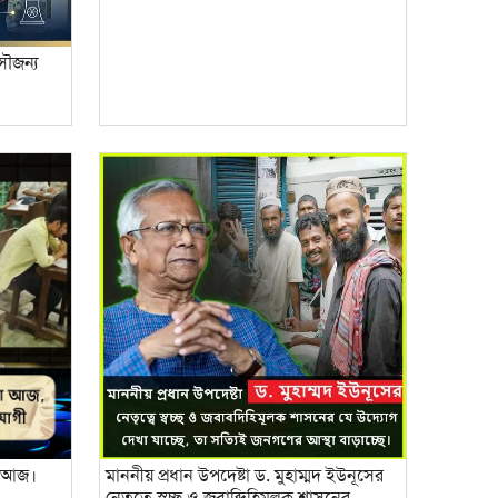
 সৌজন্য
ষা আজ।
মাননীয় প্রধান উপদেষ্টা ড. মুহাম্মদ ইউনূসের
নেতৃত্বে স্বচ্ছ ও জবাব্দিহিমূলক শাসনের