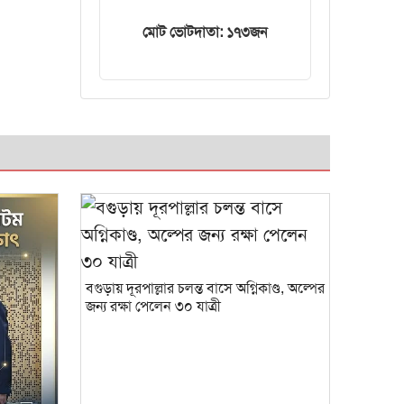
ট্রেনের ইঞ্জিন বিকল,
মোট ভোটদাতা: ১৭৩জন
আড়াই ঘণ্টা আটকা
৮০০ যাত্রী
বগুড়ায় দূরপাল্লার চলন্ত বাসে অগ্নিকাণ্ড, অল্পের
জন্য রক্ষা পেলেন ৩০ যাত্রী