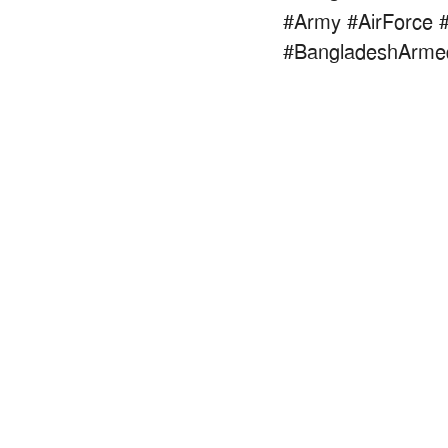
#Army
#AirForce
#BangladeshArme