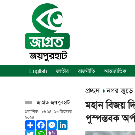
English
জাতীয়
রাজনীতি
আন্তর্জাতিক
প্রচ্ছদ
নগর জুড়ে
জাগ্রত জয়পুরহাট
মহান বিজয় দ
প্রকাশিত : ১৬:১৪, ১৬ ডিসেম্বর
পুস্পস্তবক অর্
২০২৫
Share
Facebook
Messenger
LinkedIn
Twitter
WhatsApp
Viber