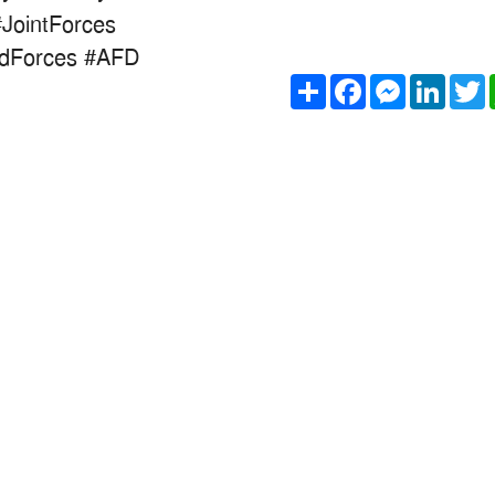
#JointForces
dForces
#AFD
Share
Facebook
Messeng
Link
T