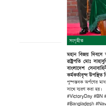
সংগৃহীত
মহান বিজয় দিবসে আজ
রাষ্ট্রপতি মোঃ সাহা
বাংলাদেশ সেনাবাহিনী
কর্মকর্তাবৃন্দ উপস্থিত
পুষ্পস্তবক অর্পণের মা
সাথে স্মরণ করা হয়।
#VictoryDay
#BN
#Bangladesh
#Na