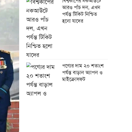
বিশ্বকাপের নকআউটে
আরও পাঁচ দল, এখন
পর্যন্ত টিকিট নিশ্চিত
হলো যাদের
পণ্যের দাম ২০ শতাংশ
পর্যন্ত বাড়াল অ্যাপল ও
মাইক্রোসফট
চীনের সঙ্গে বাংলাদেশের
১৭ সমঝোতায় স্বাক্ষর