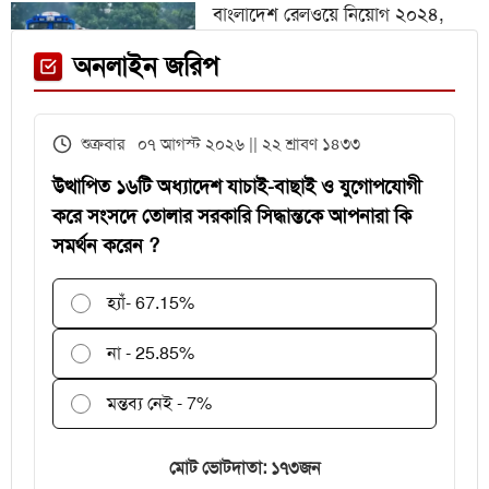
বাংলাদেশ রেলওয়ে নিয়োগ ২০২৪,
নিচ্ছে ৫৫১ জন
ফেনী স্টেশনে মেঘনা ট্রেনের ইঞ্জিন
অনলাইন জরিপ
বিকল, আড়াই ঘণ্টা আটকা ৮০০ যাত্রী
এইচএসসির খাতা মূল্যায়নে
শুক্রবার ০৭ আগস্ট ২০২৬ || ২২ শ্রাবণ ১৪৩৩
পরীক্ষকদের জন্য সময় বাড়ল ২ দিন
উত্থাপিত ১৬টি অধ্যাদেশ যাচাই-বাছাই ও যুগোপযোগী
করে সংসদে তোলার সরকারি সিদ্ধান্তকে আপনারা কি
সমর্থন করেন ?
হ্যাঁ
- 67.15%
না - 25.85%
মন্তব্য নেই - 7%
মোট ভোটদাতা: ১৭৩জন