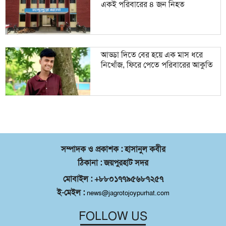
একই পরিবারের ৪ জন নিহত
আড্ডা দিতে বের হয়ে এক মাস ধরে
নিখোঁজ, ফিরে পেতে পরিবারের আকুতি
সম্পাদক ও প্রকাশক : হাসানুল কবীর
ঠিকানা : জয়পুরহাট সদর
মোবাইল : +৮৮০১৭৭৯৫৬৮৭২৫৭
ই-মেইল :
news@jagrotojoypurhat.com
FOLLOW US