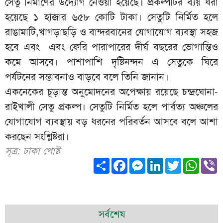
সেতু নির্মাণের উদ্যোগ নেওয়া হয়েছে। প্রকল্পটির ব্যয় ধরা
হয়েছে ১ হাজার ৬৫৮ কোটি টাকা। সেতুটি নির্মিত হলে
রাঙামাটি,খাগড়াছড়ি ও বান্দরবানের যোগাযোগ ব্যবস্থা সহজ
হবে এবং এবং ফেরি পারাপারের দীর্ঘ বছরের ভোগান্তিও
কমে আসবে। পাশাপাশি দৃষ্টিনন্দন এ সেতুকে ঘিরে
পর্যটনের সম্ভাবনাও বাড়বে বলে তিনি জানান।
‎‎একনেকের চূড়ান্ত অনুমোদনের অপেক্ষায় রয়েছে চন্দ্রঘোনা-
রাইখালী সেতু প্রকল্প। সেতুটি নির্মিত হলে পার্বত্য অঞ্চলের
যোগাযোগ ব্যবস্থায় বড় ধরনের পরিবর্তন আসবে বলে আশা
করছেন সংশ্লিষ্টরা।
সূত্র: ঢাকা পোষ্ট
Share
Facebook
Messenger
LinkedIn
Twitter
What
V
সর্বশেষ