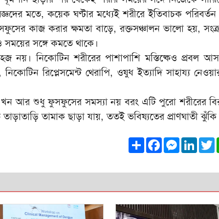
জ্ঞদের মতে, কয়েক ঘণ্টার মধ্যেই শরীরে ইতিবাচক পরিবর্তন 
ুসফুসের কাজ করার ক্ষমতা বাড়ে, রক্তসঞ্চালন ভালো হয়, সংক
িও সময়ের সঙ্গে কমতে থাকে।
হজ নয়। নিকোটিন শরীরের পাশাপাশি মস্তিষ্কেও প্রবল আসক
 নিকোটিন রিপ্লেসমেন্ট থেরাপি, ওষুধ ইত্যাদি সাহায্য নেওয়া
খন আর শুধু ফুসফুসের সমস্যা নয় বরং এটি পুরো শরীরের বির
ড়াতাড়ি তামাক ছাড়া যায়, ততই ভবিষ্যতের প্রাণঘাতী ঝুঁক
Share
Facebook
Messeng
Link
T