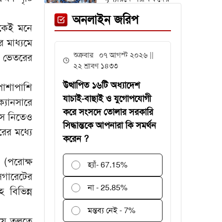
জন্য সময় বাড়ল ২ দিন
অনলাইন জরিপ
েকেই মনে
র মাধ্যমে
অস্ট্রিয়া ম্যাচের আগে
শুক্রবার ০৭ আগস্ট ২০২৬ ||
র ভেতরের
এক তারকাকে হারাল
২২ শ্রাবণ ১৪৩৩
আর্জেন্টিনা
উত্থাপিত ১৬টি অধ্যাদেশ
পাশাপাশি
যাচাই-বাছাই ও যুগোপযোগী
্যানসারে
করে সংসদে তোলার সরকারি
াস নিতেও
সিদ্ধান্তকে আপনারা কি সমর্থন
গবেষণা অনুদান দেবে
ের মধ্যে
করেন ?
জাতীয় বিশ্ববিদ্যালয়,
আবেদন ৩১ জুলাই
 (পরোক্ষ
পর্যন্ত
হ্যাঁ
- 67.15%
িগারেটের
বিশ্বকাপে
না - 25.85%
 বিভিন্ন
রোনালদিনহোকে ছাড়িয়ে
গেলেন ভিনিসিয়ুস
মন্তব্য নেই - 7%
য়ে তুলতে
ফেনী স্টেশনে মেঘনা