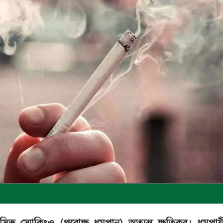
াসিভ স্মোকিংও (পরোক্ষ ধূমপান) অত্যন্ত ক্ষতিকর। ধূমপায়ী 