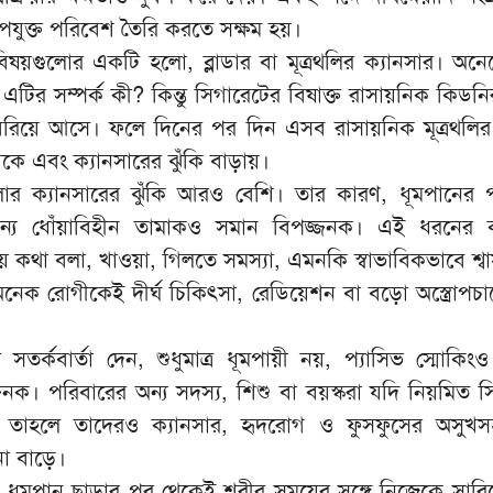
উপযুক্ত পরিবেশ তৈরি করতে সক্ষম হয়।
ষয়গুলোর একটি হলো, ব্লাডার বা মূত্রথলির ক্যানসার। অন
 এটির সম্পর্ক কী? কিন্তু সিগারেটের বিষাক্ত রাসায়নিক কিডনি
্গে বেরিয়ে আসে। ফলে দিনের পর দিন এসব রাসায়নিক মূত্রথলি
 এবং ক্যানসারের ঝুঁকি বাড়ায়।
ার ক্যানসারের ঝুঁকি আরও বেশি। তার কারণ, ধূমপানের 
্যান্য ধোঁয়াবিহীন তামাকও সমান বিপজ্জনক। এই ধরনের ক
য় কথা বলা, খাওয়া, গিলতে সমস্যা, এমনকি স্বাভাবিকভাবে শ্ব
েক রোগীকেই দীর্ঘ চিকিৎসা, রেডিয়েশন বা বড়ো অস্ত্রোপচার
তর্কবার্তা দেন, শুধুমাত্র ধূমপায়ী নয়, প্যাসিভ স্মোকিংও
্জনক। পরিবারের অন্য সদস্য, শিশু বা বয়স্করা যদি নিয়মিত স
, তাহলে তাদেরও ক্যানসার, হৃদরোগ ও ফুসফুসের অসুখসহ
না বাড়ে।
ছে, ধূমপান ছাড়ার পর থেকেই শরীর সময়ের সঙ্গে নিজেকে সারি