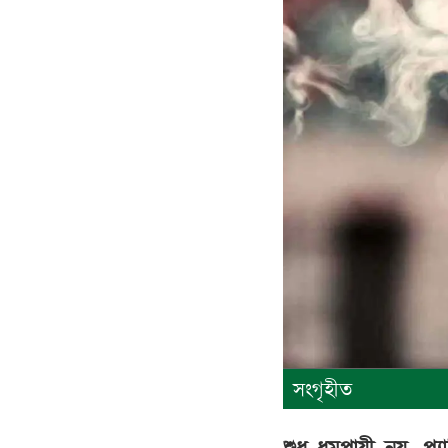
সংগৃহীত
শুধু ধূমপায়ী নয়, প্য