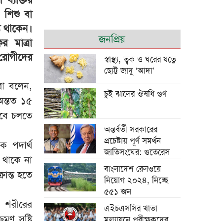
, শিশু বা
ে থাকেন।
শি জিনপিংয়ের সঙ্গে
জনপ্রিয়
 মাত্রা
তারেক রহমানের
 রোগীদের
শুভেচ্ছা বিনিময়
স্বাস্থ্য, ত্বক ও ঘরের যত্নে
ছোট্ট জাদু ‘আদা’
রা বলেন,
চুই ঝালের ঔষধি গুণ
 অন্তত ১৫
রবে চলতে
পাউরুটি ফ্রিজে রাখলে
অন্তর্বর্তী সরকারের
পুষ্টিগুণ নষ্ট হয়?
প্রচেষ্টায় পূর্ণ সমর্থন
ক পদার্থ
জাতিসংঘের: গুতেরেস
 থাকে না
বাংলাদেশ রেলওয়ে
ান্ত হতে
নিয়োগ ২০২৪, নিচ্ছে
৫৫১ জন
চট্টগ্রামে মসজিদে চুরি
ি শরীরের
হওয়া পৌনে ২ লাখ
এইচএসসির খাতা
টাকাসহ আটক ২
মণ সৃষ্টি
মূল্যায়নে পরীক্ষকদের