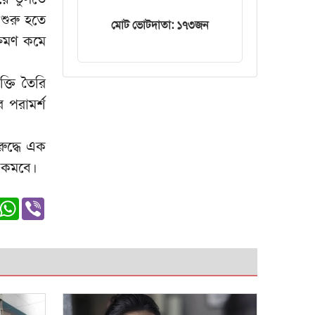
ট্রেনের ইঞ্জিন বিকল,
শুরু হতে
মোট ভোটদাতা: ১৭৩জন
আড়াই ঘণ্টা আটকা
্রমণ কমে
৮০০ যাত্রী
্তি তৈরি
র পরামর্শ
ুদ্ধে এক
ি কমবে।
er
edIn
witter
WhatsApp
Viber