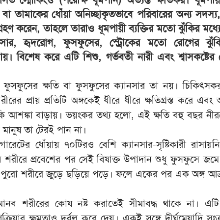
়ি বা তামাকের ধোঁয়া অনিচ্ছাকৃতভাবে পরিবারের অন্য সদস্য
্রহণ করেন, তাহলে তারাও ধূমপায়ী ব্যক্তির মতো ঝুঁকির মধ্য
ার, হৃদরোগ, ফুসফুসের, স্ট্রোকের মতো রোগের ঝুঁকির
ায়। বিশেষ করে এটি শিশু, গর্ভবতী নারী এবং শ্বাসকষ্টের
ু ফুসফুসের ক্ষতি বা ফুসফুসের ক্যানসার তা নয়। চিকিৎসক
রের প্রায় প্রতিটি অঙ্গকেই ধীরে ধীরে ক্ষতিগ্রস্ত করে এবং
ঁকি আশঙ্কা বাড়ায়। ভয়ংকর তথ্য হলো, এই ক্ষতি বহু বছর নী
মানুষ তা টেরই পান না।
গারেটের ধোঁয়ায় ৭০টিরও বেশি ক্যানসার-সৃষ্টিকারী রাসায়নি
 শরীরে প্রবেশের পর সেই বিষাক্ত উপাদান শুধু ফুসফুসে জমে
মে পুরো শরীরে জুড়ে ছড়িয়ে পড়ে। ফলে একের পর এক অঙ্গ আক্র
ু মানব শরীরের কোষ নষ্ট করাতেই সীমাবদ্ধ থাকে না। এট
ক্রিয়ার ক্ষমতাও দুর্বল করে দেয়। একই সঙ্গে দীর্ঘমেয়াদি সংক্র