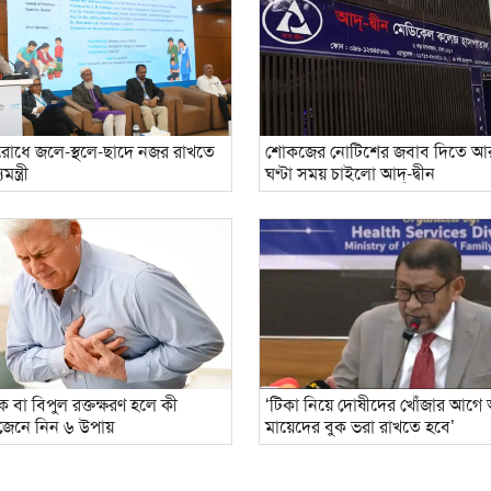
রতিরোধে জলে-স্থলে-ছাদে নজর রাখতে
শোকজের নোটিশের জবাব দিতে 
মন্ত্রী
ঘণ্টা সময় চাইলো আদ্-দ্বীন
োক বা বিপুল রক্তক্ষরণ হলে কী
‘টিকা নিয়ে দোষীদের খোঁজার আগে
জেনে নিন ৬ উপায়
মায়েদের বুক ভরা রাখতে হবে’