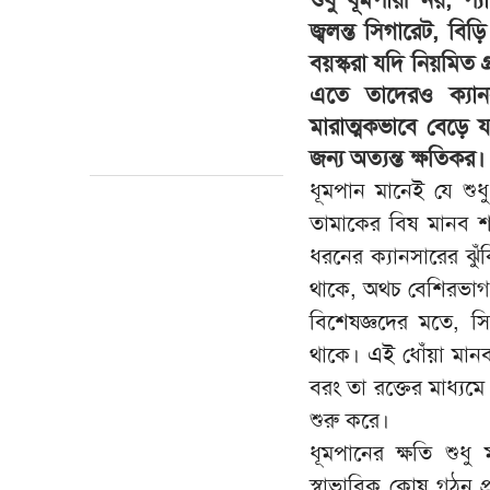
জ্বলন্ত সিগারেট, বিড
বয়স্করা যদি নিয়মিত গ
এতে তাদেরও ক্যানস
মারাত্মকভাবে বেড়ে য
জন্য অত্যন্ত ক্ষতিকর।
ধূমপান মানেই যে শুধ
তামাকের বিষ মানব শরী
ধরনের ক্যানসারের ঝু
থাকে, অথচ বেশিরভাগ 
বিশেষজ্ঞদের মতে, সি
থাকে। এই ধোঁয়া মানব
বরং তা রক্তের মাধ্য
শুরু করে।
ধূমপানের ক্ষতি শুধ
স্বাভাবিক কোষ গঠন প্র