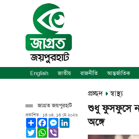
English
জাতীয়
রাজনীতি
আন্তর্জাতিক
প্রচ্ছদ
স্বাস্থ্য
জাগ্রত জয়পুরহাট
শুধু ফুসফুসে 
প্রকাশিত : ১৩:০৪, ১৩ মে ২০২৬
অঙ্গে
Share
Facebook
Messenger
LinkedIn
Twitter
WhatsApp
Viber