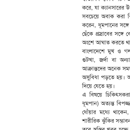
করে, যা ক্যানসারের 
সবচেয়ে অবাক করা বি
করেন, ধূমপানের সঙ্গে
ছেঁকে প্রস্রাবের সঙ
অংশে আঘাত করতে থাকে
বাংলাদেশে মুখ ও গল
গুটখা, জর্দা বা অন
আক্রান্তদের অনেক সম
অসুবিধা পড়তে হয়। অন
দিয়ে যেতে হয়।
এ বিষয়ে চিকিৎসকরা স
ধূমপান) অত্যন্ত বিপজ
ধোঁয়ার মধ্যে থাকেন
শারীরিক ঝুঁকির সম্ভাব
তবে স্বস্তির খবর হচ্