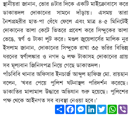
স্থানীয়রা জানান, ভোর ৪টার দিকে একটি মাইক্রোবাসে করে
ডাকাতদল দোকানের সামনে দাঁড়ায়। এসময় তারা
নৈশপ্রহরীর হাত-পা বেঁধে ফেলে এবং মাত্র ৪-৫ মিনিটেই
দোকানের তালা কেটে ভিতরে প্রবেশ করে সিন্দুকের তালা
ভেঙে, স্বর্ণ ও টাকা লুট করে। মণ্ডল জুয়েলার্সের মালিক নুর
ইসলাম জানান, দোকানের সিন্দুকে রাখা ৩৫ ভরির বিভিন্ন
ধরনের স্বর্ণালঙ্কার ও নগদ ৬ লক্ষ টাকাসহ দোকানের প্রায়
সব মূল্যবান জিনিসপত্র নিয়ে গেছে ডাকাতদল।
পাঁচবিবি থানার অফিসার ইনচার্জ আব্দুল হাফিজ মো. রায়হান
বলেন, ‘খবর পেয়ে পুলিশ ঘটনাস্থল পরিদর্শন করেছে।
ডাকাতির মালামাল উদ্ধারে অভিযান শুরু হয়েছে। পুলিশের
পক্ষ থেকে আইনগত সব ব্যবস্থা নেওয়া হবে।’
Share
Facebook
Messenger
LinkedIn
Twitter
What
V