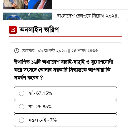
গেলেন ভিনিসিয়ুস
বাংলাদেশ রেলওয়ে নিয়োগ ২০২৪,
নিচ্ছে ৫৫১ জন
ফেনী স্টেশনে মেঘনা ট্রেনের ইঞ্জিন
অনলাইন জরিপ
বিকল, আড়াই ঘণ্টা আটকা ৮০০ যাত্রী
এইচএসসির খাতা মূল্যায়নে
রোববার ০৯ আগস্ট ২০২৬ || ২৪ শ্রাবণ ১৪৩৩
পরীক্ষকদের জন্য সময় বাড়ল ২ দিন
উত্থাপিত ১৬টি অধ্যাদেশ যাচাই-বাছাই ও যুগোপযোগী
করে সংসদে তোলার সরকারি সিদ্ধান্তকে আপনারা কি
সমর্থন করেন ?
হ্যাঁ
- 67.15%
না - 25.85%
মন্তব্য নেই - 7%