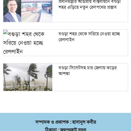
প্রধানমন্ত্রীর অভিপ্রায় বাস্তবায়নে বগুড়া
শহর এড়িয়ে নতুন রেলপথের প্রস্তাব
বগুড়া শহর থেকে সরিয়ে নেওয়া হচ্ছে
রেললাইন
বগুড়া-সিলেটসহ চার জেলায় ঝড়ের
আশঙ্কা
সম্পাদক ও প্রকাশক : হাসানুল কবীর
ঠিকানা : জয়পুরহাট সদর