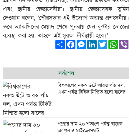
প্রাণিসম্পদ কর্মকর্তা (ডিএলও), পৌরসভার ঊর্ধ্বতন কর্মকর্তা
এবং স্থানীয় স্বেচ্ছাসেবীরা। স্থানীয় স্বেচ্ছাসেবক তুহিন
দেওয়ান বলেন, ‘পৌরসভার এই উদ্যোগ অত্যন্ত প্রশংসনীয়।
তবে ভ্যাকসিনের মেয়াদ শেষে পুনরায় যেন বুস্টার ডোজের
ব্যবস্থা করা হয়, তাহলে এই সুরক্ষা দীর্ঘস্থায়ী হবে।’
Share
Facebook
Messenger
LinkedIn
Twitter
What
V
সর্বশেষ
বিশ্বকাপের নকআউটে আরও পাঁচ দল,
এখন পর্যন্ত টিকিট নিশ্চিত হলো যাদের
পণ্যের দাম ২০ শতাংশ পর্যন্ত বাড়াল
অ্যাপল ও মাইক্রোসফট