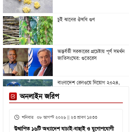
হারাল আর্জেন্টিনা
চুই ঝালের ঔষধি গুণ
গবেষণা অনুদান দেবে জাতীয়
বিশ্ববিদ্যালয়, আবেদন ৩১ জুলাই পর্যন্ত
অন্তর্বর্তী সরকারের প্রচেষ্টায় পূর্ণ সমর্থন
জাতিসংঘের: গুতেরেস
বিশ্বকাপে রোনালদিনহোকে ছাড়িয়ে
গেলেন ভিনিসিয়ুস
বাংলাদেশ রেলওয়ে নিয়োগ ২০২৪,
নিচ্ছে ৫৫১ জন
ফেনী স্টেশনে মেঘনা ট্রেনের ইঞ্জিন
অনলাইন জরিপ
বিকল, আড়াই ঘণ্টা আটকা ৮০০ যাত্রী
এইচএসসির খাতা মূল্যায়নে
শনিবার ০৮ আগস্ট ২০২৬ || ২৩ শ্রাবণ ১৪৩৩
পরীক্ষকদের জন্য সময় বাড়ল ২ দিন
উত্থাপিত ১৬টি অধ্যাদেশ যাচাই-বাছাই ও যুগোপযোগী