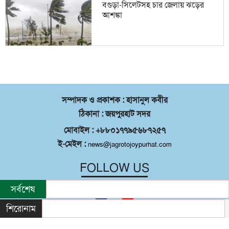
বগুড়া-সিলেটসহ চার জেলায় ঝড়ের
আশঙ্কা
সম্পাদক ও প্রকাশক : হাসানুল কবীর
ঠিকানা : জয়পুরহাট সদর
মোবাইল : +৮৮০১৭৭৯৫৬৮৭২৫৭
ই-মেইল :
news@jagrotojoypurhat.com
FOLLOW US
সর্বশেষ
শিরোনাম
©
২০২৬ |
জয়পুরহাট সদর
কর্তৃক সর্বস্বত্ব
®
সংরক্ষিত