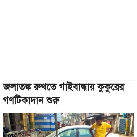
জলাতঙ্ক রুখতে গাইবান্ধায় কুকুরের
গণটিকাদান শুরু