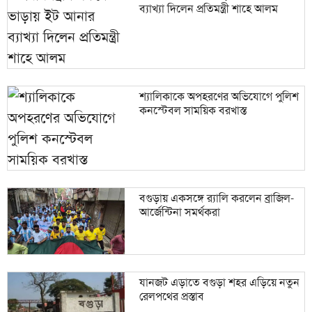
ব্যাখ্যা দিলেন প্রতিমন্ত্রী শাহে আলম
শ্যালিকাকে অপহরণের অভিযোগে পুলিশ
কনস্টেবল সাময়িক বরখাস্ত
বগুড়ায় একসঙ্গে র‍্যালি করলেন ব্রাজিল-
আর্জেন্টিনা সমর্থকরা
যানজট এড়াতে বগুড়া শহর এড়িয়ে নতুন
রেলপথের প্রস্তাব