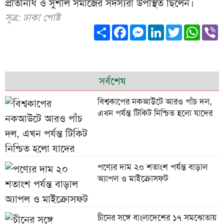
প্রতিনিধি ও সুশীল সমাজের সদস্যরা উপস্থিত ছিলেন।
সূত্র: ঢাকা পোষ্ট
Share
Facebook
Messenger
LinkedIn
Twitter
What
V
সর্বশেষ
বিশ্বকাপের নকআউটে আরও পাঁচ দল,
এখন পর্যন্ত টিকিট নিশ্চিত হলো যাদের
পণ্যের দাম ২০ শতাংশ পর্যন্ত বাড়াল
অ্যাপল ও মাইক্রোসফট
চীনের সঙ্গে বাংলাদেশের ১৭ সমঝোতায়