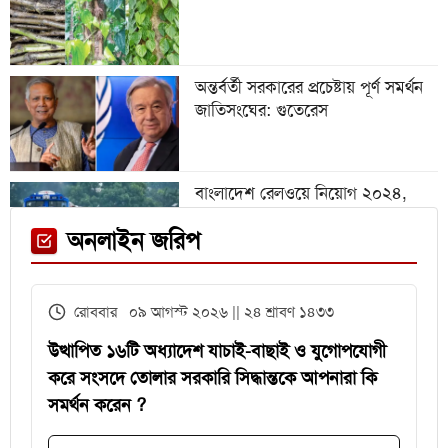
গবেষণা অনুদান দেবে জাতীয়
বিশ্ববিদ্যালয়, আবেদন ৩১ জুলাই পর্যন্ত
অন্তর্বর্তী সরকারের প্রচেষ্টায় পূর্ণ সমর্থন
জাতিসংঘের: গুতেরেস
বিশ্বকাপে রোনালদিনহোকে ছাড়িয়ে
গেলেন ভিনিসিয়ুস
বাংলাদেশ রেলওয়ে নিয়োগ ২০২৪,
নিচ্ছে ৫৫১ জন
ফেনী স্টেশনে মেঘনা ট্রেনের ইঞ্জিন
অনলাইন জরিপ
বিকল, আড়াই ঘণ্টা আটকা ৮০০ যাত্রী
এইচএসসির খাতা মূল্যায়নে
রোববার ০৯ আগস্ট ২০২৬ || ২৪ শ্রাবণ ১৪৩৩
পরীক্ষকদের জন্য সময় বাড়ল ২ দিন
উত্থাপিত ১৬টি অধ্যাদেশ যাচাই-বাছাই ও যুগোপযোগী
করে সংসদে তোলার সরকারি সিদ্ধান্তকে আপনারা কি
সমর্থন করেন ?