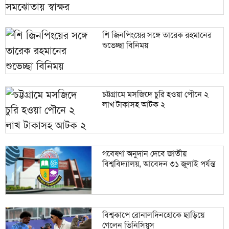
শি জিনপিংয়ের সঙ্গে তারেক রহমানের
শুভেচ্ছা বিনিময়
চট্টগ্রামে মসজিদে চুরি হওয়া পৌনে ২
লাখ টাকাসহ আটক ২
গবেষণা অনুদান দেবে জাতীয়
বিশ্ববিদ্যালয়, আবেদন ৩১ জুলাই পর্যন্ত
বিশ্বকাপে রোনালদিনহোকে ছাড়িয়ে
গেলেন ভিনিসিয়ুস