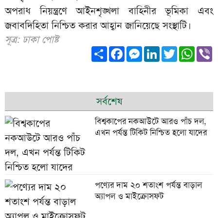
অপরাধ নিয়ন্ত্রণে আইনশৃঙ্খলা বাহিনীর ভূমিকা এবং
জবাবদিহিতা নিশ্চিত করার আহ্বান জানিয়েছে সংস্থাটি।
সূত্র: ঢাকা পোষ্ট
Share
Facebook
Messenger
LinkedIn
Twitter
What
V
সর্বশেষ
বিশ্বকাপের নকআউটে আরও পাঁচ দল,
এখন পর্যন্ত টিকিট নিশ্চিত হলো যাদের
পণ্যের দাম ২০ শতাংশ পর্যন্ত বাড়াল
অ্যাপল ও মাইক্রোসফট