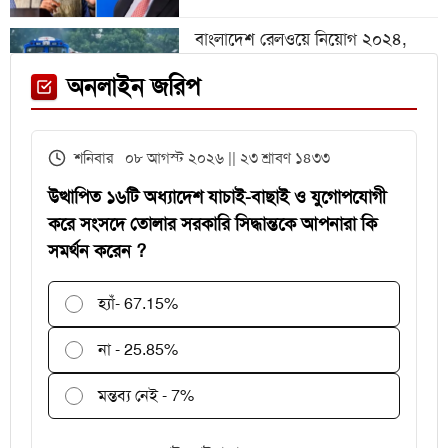
বাংলাদেশ রেলওয়ে নিয়োগ ২০২৪,
নিচ্ছে ৫৫১ জন
ফেনী স্টেশনে মেঘনা ট্রেনের ইঞ্জিন
অনলাইন জরিপ
বিকল, আড়াই ঘণ্টা আটকা ৮০০ যাত্রী
এইচএসসির খাতা মূল্যায়নে
শনিবার ০৮ আগস্ট ২০২৬ || ২৩ শ্রাবণ ১৪৩৩
পরীক্ষকদের জন্য সময় বাড়ল ২ দিন
উত্থাপিত ১৬টি অধ্যাদেশ যাচাই-বাছাই ও যুগোপযোগী
করে সংসদে তোলার সরকারি সিদ্ধান্তকে আপনারা কি
সমর্থন করেন ?
হ্যাঁ
- 67.15%
না - 25.85%
মন্তব্য নেই - 7%