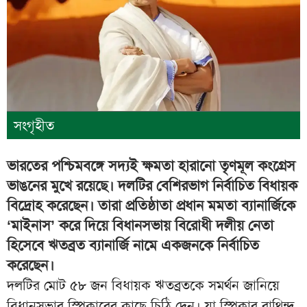
সংগৃহীত
ভারতের পশ্চিমবঙ্গে সদ্যই ক্ষমতা হারানো তৃণমূল কংগ্রেস
ভাঙনের মুখে রয়েছে। দলটির বেশিরভাগ নির্বাচিত বিধায়ক
বিদ্রোহ করেছেন। তারা প্রতিষ্ঠাতা প্রধান মমতা ব্যানার্জিকে
‘মাইনাস’ করে দিয়ে বিধানসভায় বিরোধী দলীয় নেতা
হিসেবে ঋতব্রত ব্যানার্জি নামে একজনকে নির্বাচিত
করেছেন।
দলটির মোট ৫৮ জন বিধায়ক ঋতব্রতকে সমর্থন জানিয়ে
বিধানসভার স্পিকারের কাছে চিঠি দেন। যা স্পিকার রাথিন্দ্র