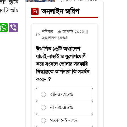
ন স্থানে
জন্য সময় বাড়ল ২ দিন
ষয়টি আঁচ
অনলাইন জরিপ
er
edIn
witter
WhatsApp
Viber
অস্ট্রিয়া ম্যাচের আগে
শনিবার ০৮ আগস্ট ২০২৬ ||
এক তারকাকে হারাল
২৩ শ্রাবণ ১৪৩৩
আর্জেন্টিনা
উত্থাপিত ১৬টি অধ্যাদেশ
যাচাই-বাছাই ও যুগোপযোগী
করে সংসদে তোলার সরকারি
সিদ্ধান্তকে আপনারা কি সমর্থন
গবেষণা অনুদান দেবে
করেন ?
জাতীয় বিশ্ববিদ্যালয়,
আবেদন ৩১ জুলাই
পর্যন্ত
হ্যাঁ
- 67.15%
বিশ্বকাপে
না - 25.85%
রোনালদিনহোকে ছাড়িয়ে
গেলেন ভিনিসিয়ুস
মন্তব্য নেই - 7%
ফেনী স্টেশনে মেঘনা