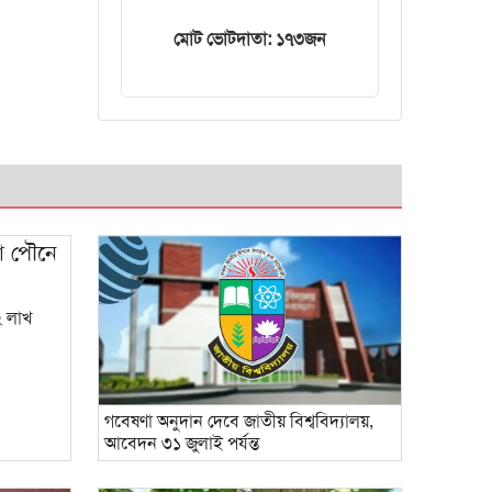
ট্রেনের ইঞ্জিন বিকল,
মোট ভোটদাতা: ১৭৩জন
আড়াই ঘণ্টা আটকা
৮০০ যাত্রী
২ লাখ
গবেষণা অনুদান দেবে জাতীয় বিশ্ববিদ্যালয়,
আবেদন ৩১ জুলাই পর্যন্ত