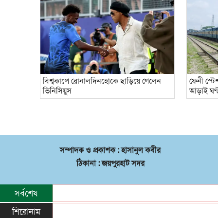
বিশ্বকাপে রোনালদিনহোকে ছাড়িয়ে গেলেন
ফেনী স্টে
ভিনিসিয়ুস
আড়াই ঘণ্
সম্পাদক ও প্রকাশক : হাসানুল কবীর
ঠিকানা : জয়পুরহাট সদর
সর্বশেষ
শিরোনাম