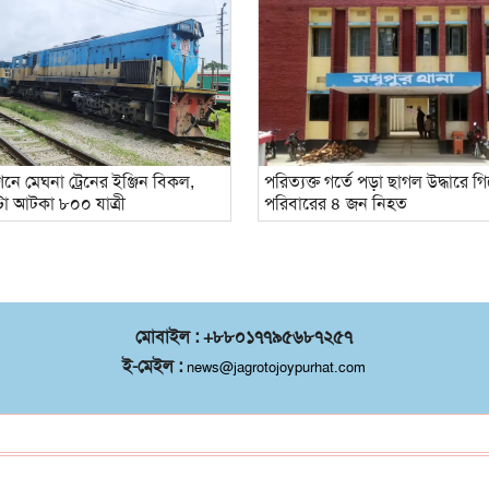
শনে মেঘনা ট্রেনের ইঞ্জিন বিকল,
পরিত্যক্ত গর্তে পড়া ছাগল উদ্ধারে 
টা আটকা ৮০০ যাত্রী
পরিবারের ৪ জন নিহত
মোবাইল : +৮৮০১৭৭৯৫৬৮৭২৫৭
ই-মেইল :
news@jagrotojoypurhat.com
©
২০২৬ |
জয়পুরহাট সদর
কর্তৃক সর্বস্বত্ব
®
সংরক্ষিত