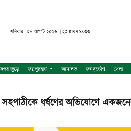
শনিবার ০৮ আগস্ট ২০২৬ || ২৩ শ্রাবণ ১৪৩৩
নগর জুড়ে
জয়পুরহাট
আদালত
জনদূর্ভোগ
খেলা
়ের সহপাঠীকে ধর্ষণের অভিযোগে একজনে