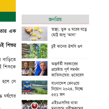
শি জিনপিংয়ের সঙ্গে
জনপ্রিয়
তারেক রহমানের
শুভেচ্ছা বিনিময়
স্বাস্থ্য, ত্বক ও ঘরের যত্নে
ে তার এক
ছোট্ট জাদু ‘আদা’
ওই শিশুর
চুই ঝালের ঔষধি গুণ
 বাড়িতে
পাউরুটি ফ্রিজে রাখলে
অন্তর্বর্তী সরকারের
ই শিশুকে
পুষ্টিগুণ নষ্ট হয়?
প্রচেষ্টায় পূর্ণ সমর্থন
জাতিসংঘের: গুতেরেস
া হলে সে
বাংলাদেশ রেলওয়ে
নিয়োগ ২০২৪, নিচ্ছে
৫৫১ জন
চট্টগ্রামে মসজিদে চুরি
ে ধর্ষণের
হওয়া পৌনে ২ লাখ
এইচএসসির খাতা
টাকাসহ আটক ২
মূল্যায়নে পরীক্ষকদের