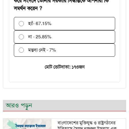
করে সংসদে তোলার সরকারি সিদ্ধান্তকে আপনারা কি
সমর্থন করেন ?
হ্যাঁ
- 67.15%
না - 25.85%
মন্তব্য নেই - 7%
মোট ভোটদাতা: ১৭৩জন
আরও পড়ুন
বাংলাদেশের মুক্তিযুদ্ধ ও রাষ্ট্রগঠনের
ইতিহাসে সৈয়দ নজরুল ইসলাম এক