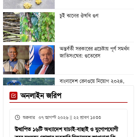
হারাল আর্জেন্টিনা
চুই ঝালের ঔষধি গুণ
গবেষণা অনুদান দেবে জাতীয়
বিশ্ববিদ্যালয়, আবেদন ৩১ জুলাই পর্যন্ত
অন্তর্বর্তী সরকারের প্রচেষ্টায় পূর্ণ সমর্থন
জাতিসংঘের: গুতেরেস
বিশ্বকাপে রোনালদিনহোকে ছাড়িয়ে
গেলেন ভিনিসিয়ুস
বাংলাদেশ রেলওয়ে নিয়োগ ২০২৪,
নিচ্ছে ৫৫১ জন
ফেনী স্টেশনে মেঘনা ট্রেনের ইঞ্জিন
অনলাইন জরিপ
বিকল, আড়াই ঘণ্টা আটকা ৮০০ যাত্রী
এইচএসসির খাতা মূল্যায়নে
শুক্রবার ০৭ আগস্ট ২০২৬ || ২২ শ্রাবণ ১৪৩৩
পরীক্ষকদের জন্য সময় বাড়ল ২ দিন
উত্থাপিত ১৬টি অধ্যাদেশ যাচাই-বাছাই ও যুগোপযোগী