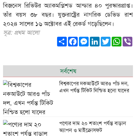
বিজনেস রিভিউর অ্যাকমপ্লিশড আন্ডার ৪০ পুরস্কারপ্রাপ্ত।
তাঁর বয়স ৩৮ বছর। যুক্তরাষ্ট্রের নাগরিক ডেভিড রাশ
২০২৪ সালের ১৬ অক্টোবর এই রেকর্ড গড়েছিলেন।
সূত্র: প্রথম আলো
Share
Facebook
Messenger
LinkedIn
Twitter
What
V
সর্বশেষ
বিশ্বকাপের নকআউটে আরও পাঁচ দল,
এখন পর্যন্ত টিকিট নিশ্চিত হলো যাদের
পণ্যের দাম ২০ শতাংশ পর্যন্ত বাড়াল
অ্যাপল ও মাইক্রোসফট