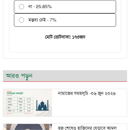
না - 25.85%
মন্তব্য নেই - 7%
মোট ভোটদাতা: ১৭৩জন
আরও পড়ুন
নামাজের সময়সূচি -০৬ জুন ২০২৬
হজ শেষেও হাজিদের যেভাবে আমল