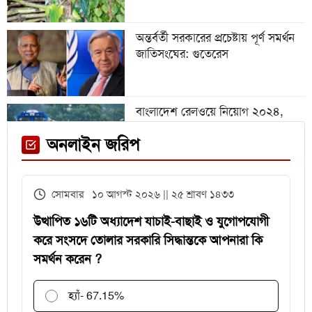
বিশ্ববিদ্যালয়, আবেদন ৩১ জুলাই পর্যন্ত
অন্তর্বর্তী সরকারের প্রচেষ্টায় পূর্ণ সমর্থন
জাতিসংঘের: গুতেরেস
বিশ্বকাপে রোনালদিনহোকে ছাড়িয়ে
গেলেন ভিনিসিয়ুস
বাংলাদেশ রেলওয়ে নিয়োগ ২০২৪,
নিচ্ছে ৫৫১ জন
ফেনী স্টেশনে মেঘনা ট্রেনের ইঞ্জিন
অনলাইন জরিপ
বিকল, আড়াই ঘণ্টা আটকা ৮০০ যাত্রী
এইচএসসির খাতা মূল্যায়নে
সোমবার ১০ আগস্ট ২০২৬ || ২৫ শ্রাবণ ১৪৩৩
পরীক্ষকদের জন্য সময় বাড়ল ২ দিন
উত্থাপিত ১৬টি অধ্যাদেশ যাচাই-বাছাই ও যুগোপযোগী
করে সংসদে তোলার সরকারি সিদ্ধান্তকে আপনারা কি
সমর্থন করেন ?
হ্যাঁ
- 67.15%