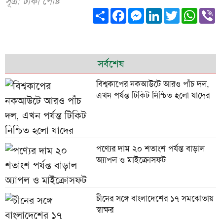
সূত্র: ঢাকা পোষ্ট
Share
Facebook
Messenger
LinkedIn
Twitter
What
V
সর্বশেষ
বিশ্বকাপের নকআউটে আরও পাঁচ দল,
এখন পর্যন্ত টিকিট নিশ্চিত হলো যাদের
পণ্যের দাম ২০ শতাংশ পর্যন্ত বাড়াল
অ্যাপল ও মাইক্রোসফট
চীনের সঙ্গে বাংলাদেশের ১৭ সমঝোতায়
স্বাক্ষর