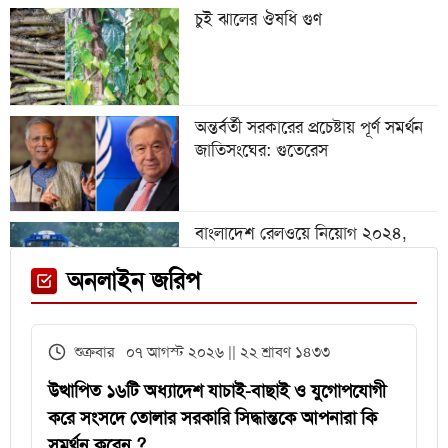
চুই ঝালের ঔষধি গুণ
গবেষণা অনুদান দেবে জাতীয়
বিশ্ববিদ্যালয়, আবেদন ৩১ জুলাই পর্যন্ত
অন্তর্বর্তী সরকারের প্রচেষ্টায় পূর্ণ সমর্থন
জাতিসংঘের: গুতেরেস
বিশ্বকাপে রোনালদিনহোকে ছাড়িয়ে
গেলেন ভিনিসিয়ুস
বাংলাদেশ রেলওয়ে নিয়োগ ২০২৪,
নিচ্ছে ৫৫১ জন
ফেনী স্টেশনে মেঘনা ট্রেনের ইঞ্জিন
অনলাইন জরিপ
বিকল, আড়াই ঘণ্টা আটকা ৮০০ যাত্রী
এইচএসসির খাতা মূল্যায়নে
শুক্রবার ০৭ আগস্ট ২০২৬ || ২২ শ্রাবণ ১৪৩৩
পরীক্ষকদের জন্য সময় বাড়ল ২ দিন
উত্থাপিত ১৬টি অধ্যাদেশ যাচাই-বাছাই ও যুগোপযোগী
করে সংসদে তোলার সরকারি সিদ্ধান্তকে আপনারা কি
সমর্থন করেন ?