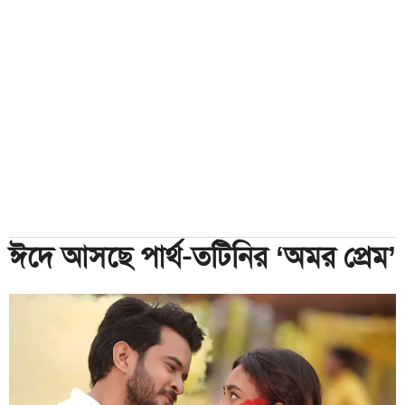
ঈদে আসছে পার্থ-তটিনির ‘অমর প্রেম’