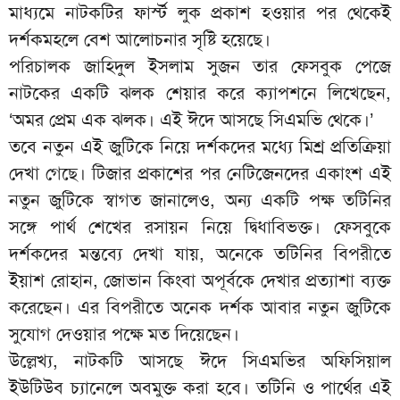
মাধ্যমে নাটকটির ফার্স্ট লুক প্রকাশ হওয়ার পর থেকেই
দর্শকমহলে বেশ আলোচনার সৃষ্টি হয়েছে।
পরিচালক জাহিদুল ইসলাম সুজন তার ফেসবুক পেজে
নাটকের একটি ঝলক শেয়ার করে ক্যাপশনে লিখেছেন,
‘অমর প্রেম এক ঝলক। এই ঈদে আসছে সিএমভি থেকে।’
তবে নতুন এই জুটিকে নিয়ে দর্শকদের মধ্যে মিশ্র প্রতিক্রিয়া
দেখা গেছে। টিজার প্রকাশের পর নেটিজেনদের একাংশ এই
নতুন জুটিকে স্বাগত জানালেও, অন্য একটি পক্ষ তটিনির
সঙ্গে পার্থ শেখের রসায়ন নিয়ে দ্বিধাবিভক্ত। ফেসবুকে
দর্শকদের মন্তব্যে দেখা যায়, অনেকে তটিনির বিপরীতে
ইয়াশ রোহান, জোভান কিংবা অপূর্বকে দেখার প্রত্যাশা ব্যক্ত
করেছেন। এর বিপরীতে অনেক দর্শক আবার নতুন জুটিকে
সুযোগ দেওয়ার পক্ষে মত দিয়েছেন।
উল্লেখ্য, নাটকটি আসছে ঈদে সিএমভির অফিসিয়াল
ইউটিউব চ্যানেলে অবমুক্ত করা হবে। তটিনি ও পার্থের এই