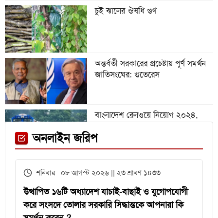
চুই ঝালের ঔষধি গুণ
গবেষণা অনুদান দেবে জাতীয়
বিশ্ববিদ্যালয়, আবেদন ৩১ জুলাই পর্যন্ত
অন্তর্বর্তী সরকারের প্রচেষ্টায় পূর্ণ সমর্থন
জাতিসংঘের: গুতেরেস
বিশ্বকাপে রোনালদিনহোকে ছাড়িয়ে
গেলেন ভিনিসিয়ুস
বাংলাদেশ রেলওয়ে নিয়োগ ২০২৪,
নিচ্ছে ৫৫১ জন
ফেনী স্টেশনে মেঘনা ট্রেনের ইঞ্জিন
অনলাইন জরিপ
বিকল, আড়াই ঘণ্টা আটকা ৮০০ যাত্রী
এইচএসসির খাতা মূল্যায়নে
শনিবার ০৮ আগস্ট ২০২৬ || ২৩ শ্রাবণ ১৪৩৩
পরীক্ষকদের জন্য সময় বাড়ল ২ দিন
উত্থাপিত ১৬টি অধ্যাদেশ যাচাই-বাছাই ও যুগোপযোগী
করে সংসদে তোলার সরকারি সিদ্ধান্তকে আপনারা কি
সমর্থন করেন ?